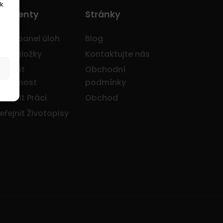
k
o Klienty
Stránky
avní panel úloh
Blog
je záložky
Kontaktujte nás
eřejnit
Obchodní
olečnost
podmínky
eřejnit Práci
Obchod
eřejnit Životopisy