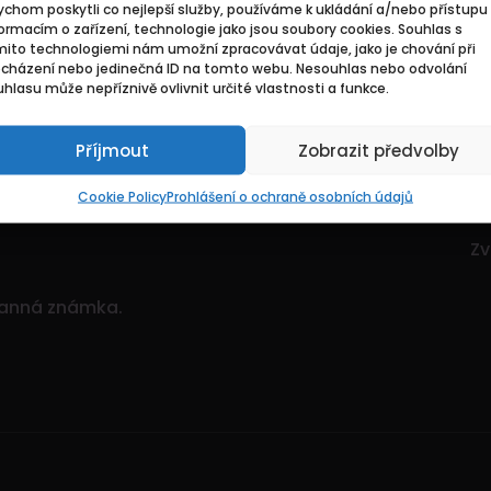
chom poskytli co nejlepší služby, používáme k ukládání a/nebo přístupu 
Základní
Pr
ormacím o zařízení, technologie jako jsou soubory cookies. Souhlas s
mito technologiemi nám umožní zpracovávat údaje, jako je chování při
ocházení nebo jedinečná ID na tomto webu. Nesouhlas nebo odvolání
ce. Je to dynamický
Domů
Hl
hlasu může nepříznivě ovlivnit určité vlastnosti a funkce.
itostí.
Pozvedněte svou
O nás
Mo
ným množstvím nabídek!
Příjmout
Zobrazit předvolby
Kontakty
Zv
Sp
Cookie Policy
Prohlášení o ochraně osobních údajů
Zv
Zv
ranná známka.