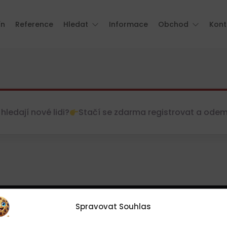
ín
Reference
Hledat
Informace
Obchod
Kont
hledají nové lidi?
Stačí se zdarma registrovat a odemkn
Spravovat Souhlas