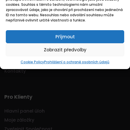
cookies. Souhlas s těmito technologiemi nám umožní
Logo Jobmarkt.cz ® je registrovaná ochranná
zpracovávat údaje, jako je chování při procházení nebo jedinečná
známka.
ID na tomto webu. Nesouhlas nebo odvolání souhlasu může
nepříznivě ovlivnit určité vlastnosti a funkce.
Příjmout
Základní
Zobrazit předvolby
Domů
O nás
Cookie Policy
Prohlášení o ochraně osobních údajů
Kontakty
Pro Klienty
Hlavní panel úloh
Moje záložky
Zveřejnit Společnost