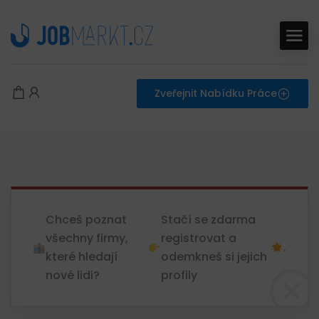
Zveřejnit Nabídku Práce
Chceš poznat
Stačí se zdarma
všechny firmy,
registrovat a
.
které hledají
odemkneš si jejich
nové lidi?
profily