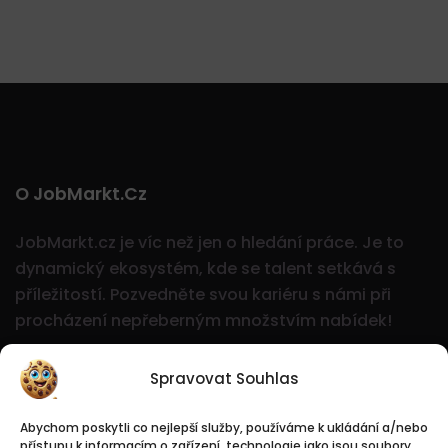
O JobMarkt.cz
JobMarkt.cz je víc než jen o hledání práce. Je to
dynamický ekosystém, kde se talent setkává s
příležitostí.
Pozvedněte svou kariéru s námi při
procházení nepřeberným množstvím nabídek!
Spravovat Souhlas
Abychom poskytli co nejlepší služby, používáme k ukládání a/nebo
přístupu k informacím o zařízení, technologie jako jsou soubory