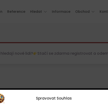
ín
Reference
Hledat
Informace
Obchod
Kont
hledají nové lidi?
Stačí se zdarma registrovat a odemkn
Spravovat Souhlas