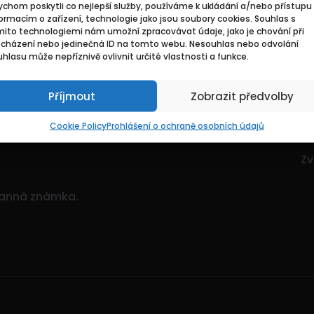
chom poskytli co nejlepší služby, používáme k ukládání a/nebo přístupu 
Základní
Pr
ormacím o zařízení, technologie jako jsou soubory cookies. Souhlas s
mito technologiemi nám umožní zpracovávat údaje, jako je chování při
ocházení nebo jedinečná ID na tomto webu. Nesouhlas nebo odvolání
ce. Je to dynamický
Domů
Hl
hlasu může nepříznivě ovlivnit určité vlastnosti a funkce.
itostí.
Pozvedněte svou
O nás
Mo
ným množstvím nabídek!
Příjmout
Zobrazit předvolby
Kontakty
Zv
Sp
Cookie Policy
Prohlášení o ochraně osobních údajů
Zv
Zv
ranná známka.