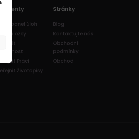
k
o Klienty
Stránky
avní panel úloh
Blog
je záložky
Kontaktujte nás
eřejnit
Obchodní
olečnost
podmínky
eřejnit Práci
Obchod
eřejnit Životopisy