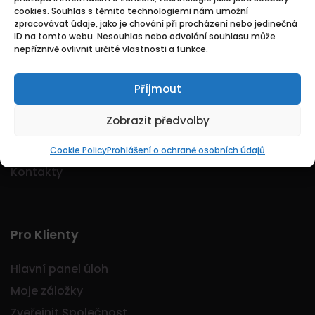
cookies. Souhlas s těmito technologiemi nám umožní
Logo Jobmarkt.cz ® je registrovaná ochranná
zpracovávat údaje, jako je chování při procházení nebo jedinečná
známka.
ID na tomto webu. Nesouhlas nebo odvolání souhlasu může
nepříznivě ovlivnit určité vlastnosti a funkce.
Příjmout
Základní
Zobrazit předvolby
Domů
O nás
Cookie Policy
Prohlášení o ochraně osobních údajů
Kontakty
Pro Klienty
Hlavní panel úloh
Moje záložky
Zveřejnit Společnost