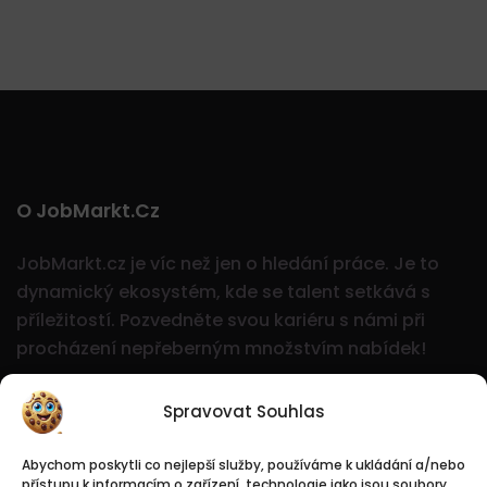
O JobMarkt.cz
JobMarkt.cz je víc než jen o hledání práce. Je to
dynamický ekosystém, kde se talent setkává s
příležitostí.
Pozvedněte svou kariéru s námi při
procházení nepřeberným množstvím nabídek!
Spravovat Souhlas
Abychom poskytli co nejlepší služby, používáme k ukládání a/nebo
přístupu k informacím o zařízení, technologie jako jsou soubory