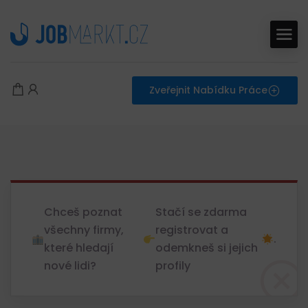
Zveřejnit Nabídku Práce
Chceš poznat
Stačí se zdarma
všechny firmy,
registrovat a
.
které hledají
odemkneš si jejich
nové lidi?
profily