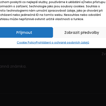
chom poskytli co nejlepší služby, používáme k ukládání a/nebo přístupu 
Základní
Pr
ormacím o zařízení, technologie jako jsou soubory cookies. Souhlas s
mito technologiemi nám umožní zpracovávat údaje, jako je chování při
ocházení nebo jedinečná ID na tomto webu. Nesouhlas nebo odvolání
ce. Je to dynamický
Domů
Hl
hlasu může nepříznivě ovlivnit určité vlastnosti a funkce.
itostí.
Pozvedněte svou
O nás
Mo
ným množstvím nabídek!
Příjmout
Zobrazit předvolby
Kontakty
Zv
Sp
Cookie Policy
Prohlášení o ochraně osobních údajů
Zv
Zv
ranná známka.