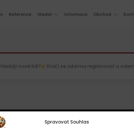
ín
Reference
Hledat
Informace
Obchod
Kont
hledají nové lidi?
Stačí se zdarma registrovat a odemkn
Spravovat Souhlas