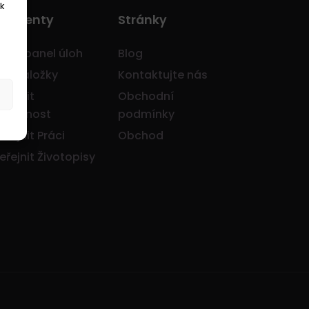
k
o Klienty
Stránky
avní panel úloh
Blog
je záložky
Kontaktujte nás
eřejnit
Obchodní
olečnost
podmínky
eřejnit Práci
Obchod
eřejnit Životopisy