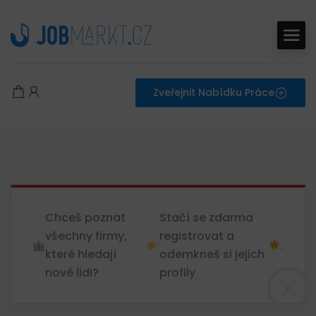
Zveřejnit Nabídku Práce
Chceš poznat
Stačí se zdarma
všechny firmy,
registrovat a
.
které hledají
odemkneš si jejich
nové lidi?
profily