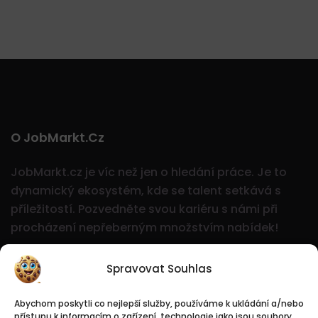
O JobMarkt.cz
JobMarkt.cz je víc než jen o hledání práce. Je to
dynamický ekosystém, kde se talent setkává s
příležitostí.
Pozvedněte svou kariéru s námi při
procházení nepřeberným množstvím nabídek!
Spravovat Souhlas
Abychom poskytli co nejlepší služby, používáme k ukládání a/nebo
přístupu k informacím o zařízení, technologie jako jsou soubory