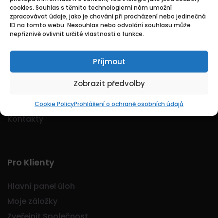
cookies. Souhlas s těmito technologiemi nám umožní
Logo Jobmarkt.cz ® je registrovaná ochranná
zpracovávat údaje, jako je chování při procházení nebo jedinečná
známka.
ID na tomto webu. Nesouhlas nebo odvolání souhlasu může
nepříznivě ovlivnit určité vlastnosti a funkce.
Příjmout
Základní
Zobrazit předvolby
Domů
O nás
Cookie Policy
Prohlášení o ochraně osobních údajů
Kontakty
Pro Klienty
Hlavní panel úloh
Moje záložky
Zveřejnit Společnost