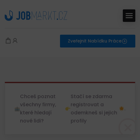
Zveřejnit Nabídku Práce
Chceš poznat
Stačí se zdarma
všechny firmy,
registrovat a
.
které hledají
odemkneš si jejich
nové lidi?
profily