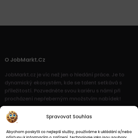
O JobMarkt.cz
JobMarkt.cz je víc než jen o hledání práce. Je to
dynamický ekosystém, kde se talent setkává s
příležitostí.
Pozvedněte svou kariéru s námi při
procházení nepřeberným množstvím nabídek!
Spravovat Souhlas
Abychom poskytli co nejlepší služby, používáme k ukládání a/nebo
přístupu k informacím o zařízení, technologie jako jsou soubory