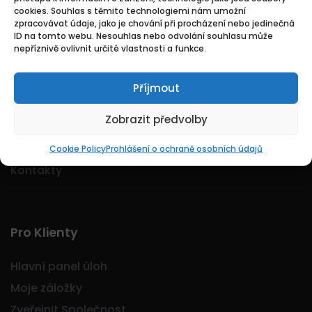
cookies. Souhlas s těmito technologiemi nám umožní
Logo Jobmarkt.cz ® je registrovaná ochranná
zpracovávat údaje, jako je chování při procházení nebo jedinečná
známka.
ID na tomto webu. Nesouhlas nebo odvolání souhlasu může
nepříznivě ovlivnit určité vlastnosti a funkce.
Příjmout
Základní
Zobrazit předvolby
Domů
O nás
Cookie Policy
Prohlášení o ochraně osobních údajů
Kontakty
Pro Klienty
Hlavní panel úloh
Moje záložky
Zveřejnit Společnost