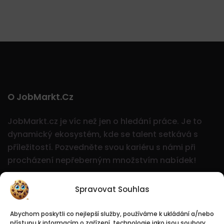
O JobMarkt.cz
JobMarkt.cz je víc než jen o hledání práce. Je to
dynamický ekosystém, kde se talent setkává s
příležitostí.
Pozvedněte svou kariéru s námi při
procházení nepřeberným množstvím nabídek!
Spravovat Souhlas
Abychom poskytli co nejlepší služby, používáme k ukládání a/nebo
přístupu k informacím o zařízení, technologie jako jsou soubory