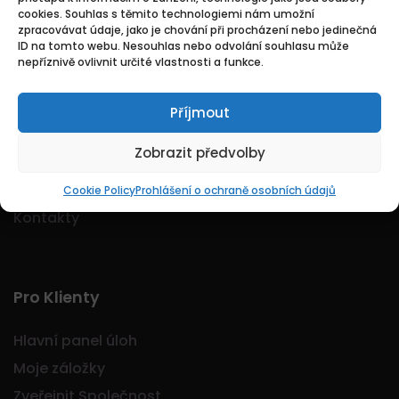
cookies. Souhlas s těmito technologiemi nám umožní
Logo Jobmarkt.cz ® je registrovaná ochranná
zpracovávat údaje, jako je chování při procházení nebo jedinečná
známka.
ID na tomto webu. Nesouhlas nebo odvolání souhlasu může
nepříznivě ovlivnit určité vlastnosti a funkce.
Příjmout
Základní
Zobrazit předvolby
Domů
O nás
Cookie Policy
Prohlášení o ochraně osobních údajů
Kontakty
Pro Klienty
Hlavní panel úloh
Moje záložky
Zveřejnit Společnost