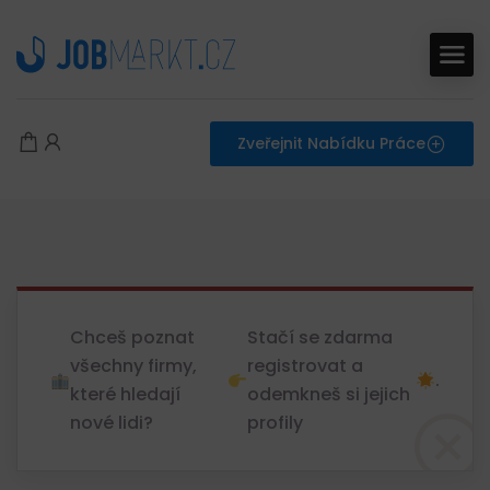
Zveřejnit Nabídku Práce
Chceš poznat
Stačí se zdarma
všechny firmy,
registrovat a
.
které hledají
odemkneš si jejich
nové lidi?
profily