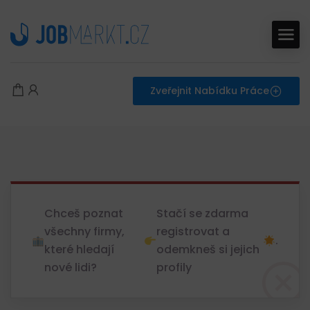
Zveřejnit Nabídku Práce
Chceš poznat
Stačí se zdarma
všechny firmy,
registrovat a
.
které hledají
odemkneš si jejich
nové lidi?
profily