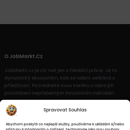
O JobMarkt.cz
JobMarkt.cz je víc než jen o hledání práce. Je to
dynamický ekosystém, kde se talent setkává s
příležitostí.
Pozvedněte svou kariéru s námi při
procházení nepřeberným množstvím nabídek!
Spravovat Souhlas
Abychom poskytli co nejlepší služby, používáme k ukládání a/nebo
přístupu k informacím o zařízení, technologie jako jsou soubory