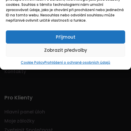
cookies. Souhlas s těmito technologiemi nám umožní
Logo Jobmarkt.cz ® je registrovaná ochranná
zpracovávat údaje, jako je chování při procházení nebo jedinečná
známka.
ID na tomto webu. Nesouhlas nebo odvolání souhlasu může
nepříznivě ovlivnit určité vlastnosti a funkce.
Příjmout
Základní
Zobrazit předvolby
Domů
O nás
Cookie Policy
Prohlášení o ochraně osobních údajů
Kontakty
Pro Klienty
Hlavní panel úloh
Moje záložky
Zveřejnit Společnost