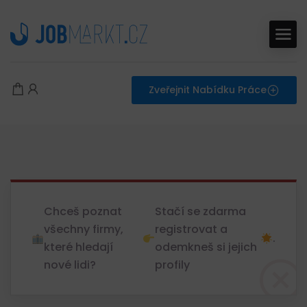
Zveřejnit Nabídku Práce
Chceš poznat
Stačí se zdarma
všechny firmy,
registrovat a
.
které hledají
odemkneš si jejich
nové lidi?
profily