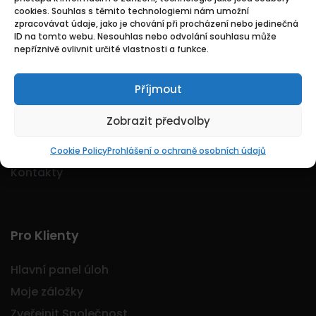
cookies. Souhlas s těmito technologiemi nám umožní
Logo Jobmarkt.cz ® je registrovaná ochranná
zpracovávat údaje, jako je chování při procházení nebo jedinečná
známka.
ID na tomto webu. Nesouhlas nebo odvolání souhlasu může
nepříznivě ovlivnit určité vlastnosti a funkce.
Příjmout
Základní
Zobrazit předvolby
Domů
O nás
Cookie Policy
Prohlášení o ochraně osobních údajů
Kontakty
Pro Klienty
Hlavní panel úloh
Moje záložky
Zveřejnit Společnost