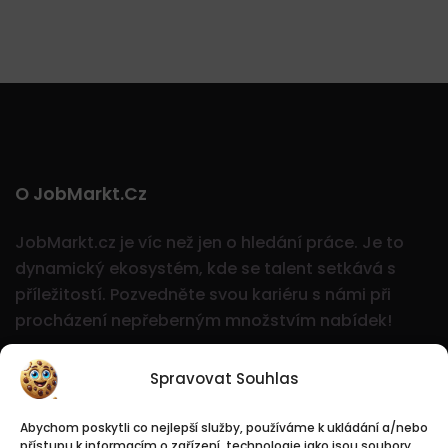
O JobMarkt.cz
JobMarkt.cz je víc než jen o hledání práce. Je to
dynamický ekosystém, kde se talent setkává s
příležitostí.
Pozvedněte svou kariéru s námi při
procházení nepřeberným množstvím nabídek!
Spravovat Souhlas
Abychom poskytli co nejlepší služby, používáme k ukládání a/nebo
přístupu k informacím o zařízení, technologie jako jsou soubory