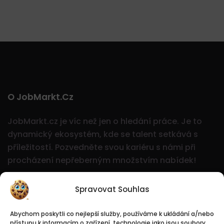
O JobMarkt.cz
JobMarkt.cz je víc než jen o hledání práce. Je to
dynamický ekosystém, kde se talent setkává s
příležitostí.
Pozvedněte svou kariéru s námi při
procházení nepřeberným množstvím nabídek!
Spravovat Souhlas
Abychom poskytli co nejlepší služby, používáme k ukládání a/nebo
přístupu k informacím o zařízení, technologie jako jsou soubory