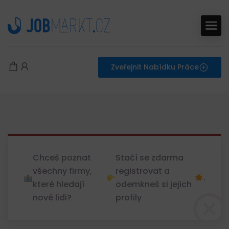
Zveřejnit Nabídku Práce
Chceš poznat
Stačí se zdarma
všechny firmy,
registrovat a
.
které hledají
odemkneš si jejich
nové lidi?
profily