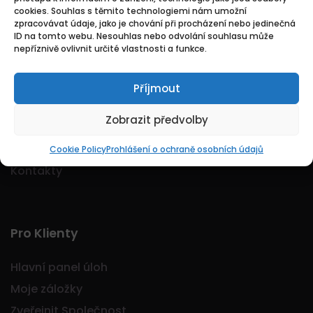
cookies. Souhlas s těmito technologiemi nám umožní
Logo Jobmarkt.cz ® je registrovaná ochranná
zpracovávat údaje, jako je chování při procházení nebo jedinečná
známka.
ID na tomto webu. Nesouhlas nebo odvolání souhlasu může
nepříznivě ovlivnit určité vlastnosti a funkce.
Příjmout
Základní
Zobrazit předvolby
Domů
O nás
Cookie Policy
Prohlášení o ochraně osobních údajů
Kontakty
Pro Klienty
Hlavní panel úloh
Moje záložky
Zveřejnit Společnost