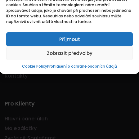
cookies. Souhlas s těmito technologiemi nám umožní
Logo Jobmarkt.cz ® je registrovaná ochranná
zpracovávat údaje, jako je chování při procházení nebo jedinečná
známka.
ID na tomto webu. Nesouhlas nebo odvolání souhlasu může
nepříznivě ovlivnit určité vlastnosti a funkce.
Příjmout
Základní
Zobrazit předvolby
Domů
O nás
Cookie Policy
Prohlášení o ochraně osobních údajů
Kontakty
Pro Klienty
Hlavní panel úloh
Moje záložky
Zveřejnit Společnost