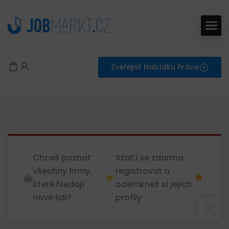
Zveřejnit Nabídku Práce
Chceš poznat
Stačí se zdarma
všechny firmy,
registrovat a
.
které hledají
odemkneš si jejich
nové lidi?
profily