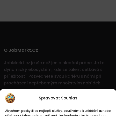
O JobMarkt.cz
JobMarkt.cz je víc než jen o hledání práce. Je to
dynamický ekosystém, kde se talent setkává s
příležitostí.
Pozvedněte svou kariéru s námi při
procházení nepřeberným množstvím nabídek!
Spravovat Souhlas
Abychom poskytli co nejlepší služby, používáme k ukládání a/nebo
přístupu k informacím o zařízení, technologie jako jsou soubory