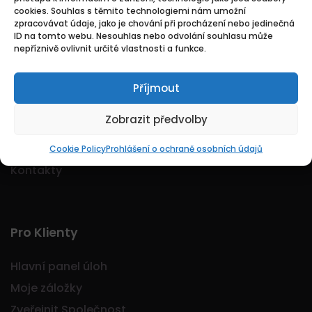
cookies. Souhlas s těmito technologiemi nám umožní
Logo Jobmarkt.cz ® je registrovaná ochranná
zpracovávat údaje, jako je chování při procházení nebo jedinečná
známka.
ID na tomto webu. Nesouhlas nebo odvolání souhlasu může
nepříznivě ovlivnit určité vlastnosti a funkce.
Příjmout
Základní
Zobrazit předvolby
Domů
O nás
Cookie Policy
Prohlášení o ochraně osobních údajů
Kontakty
Pro Klienty
Hlavní panel úloh
Moje záložky
Zveřejnit Společnost