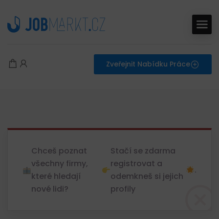
Zveřejnit Nabídku Práce
Chceš poznat
Stačí se zdarma
všechny firmy,
registrovat a
.
které hledají
odemkneš si jejich
nové lidi?
profily