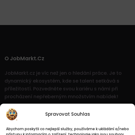
O JobMarkt.cz
JobMarkt.cz je víc než jen o hledání práce. Je to
dynamický ekosystém, kde se talent setkává s
příležitostí.
Pozvedněte svou kariéru s námi při
procházení nepřeberným množstvím nabídek!
Spravovat Souhlas
Abychom poskytli co nejlepší služby, používáme k ukládání a/nebo
přístupu k informacím o zařízení, technologie jako jsou soubory