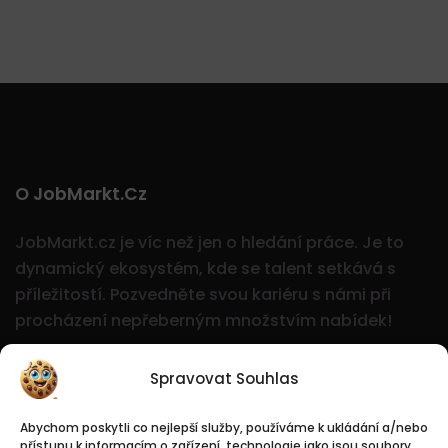
O JobMarkt.cz
JobMarkt.cz je víc než jen o hledání práce. Je to
dynamický ekosystém, kde se talent setkává s
příležitostí.
Pozvedněte svou kariéru s námi při
procházení nepřeberným množstvím nabídek!
Spravovat Souhlas
Abychom poskytli co nejlepší služby, používáme k ukládání a/nebo
přístupu k informacím o zařízení, technologie jako jsou soubory