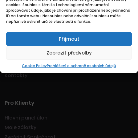
cookies. Souhlas s těmito technologiemi nám umožní
Logo Jobmarkt.cz ® je registrovaná ochranná
zpracovávat údaje, jako je chování při procházení nebo jedinečná
známka.
ID na tomto webu. Nesouhlas nebo odvolání souhlasu může
nepříznivě ovlivnit určité vlastnosti a funkce.
Příjmout
Základní
Zobrazit předvolby
Domů
O nás
Cookie Policy
Prohlášení o ochraně osobních údajů
Kontakty
Pro Klienty
Hlavní panel úloh
Moje záložky
Zveřejnit Společnost