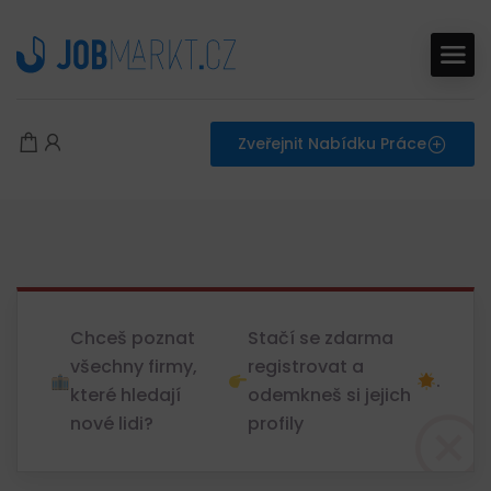
Zveřejnit Nabídku Práce
Chceš poznat
Stačí se zdarma
všechny firmy,
registrovat a
.
které hledají
odemkneš si jejich
nové lidi?
profily