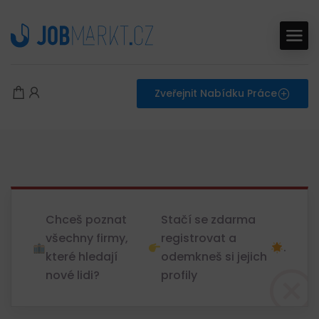
Zveřejnit Nabídku Práce
Chceš poznat
Stačí se zdarma
všechny firmy,
registrovat a
.
které hledají
odemkneš si jejich
nové lidi?
profily