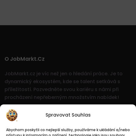
O JobMarkt.cz
JobMarkt.cz je víc než jen o hledání práce. Je to
dynamický ekosystém, kde se talent setkává s
příležitostí.
Pozvedněte svou kariéru s námi při
procházení nepřeberným množstvím nabídek!
Spravovat Souhlas
Abychom poskytli co nejlepší služby, používáme k ukládání a/nebo
přístupu k informacím o zařízení, technologie jako jsou soubory