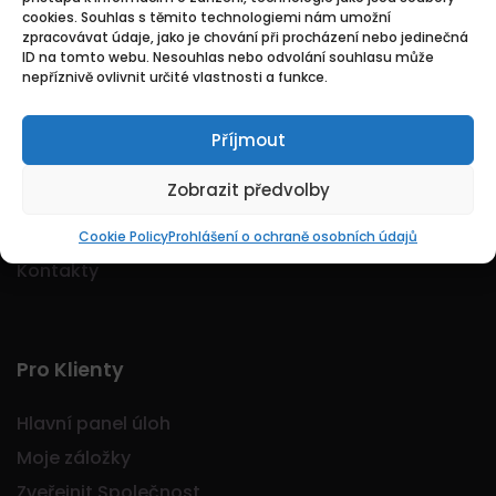
cookies. Souhlas s těmito technologiemi nám umožní
Logo Jobmarkt.cz ® je registrovaná ochranná
zpracovávat údaje, jako je chování při procházení nebo jedinečná
známka.
ID na tomto webu. Nesouhlas nebo odvolání souhlasu může
nepříznivě ovlivnit určité vlastnosti a funkce.
Příjmout
Základní
Zobrazit předvolby
Domů
O nás
Cookie Policy
Prohlášení o ochraně osobních údajů
Kontakty
Pro Klienty
Hlavní panel úloh
Moje záložky
Zveřejnit Společnost