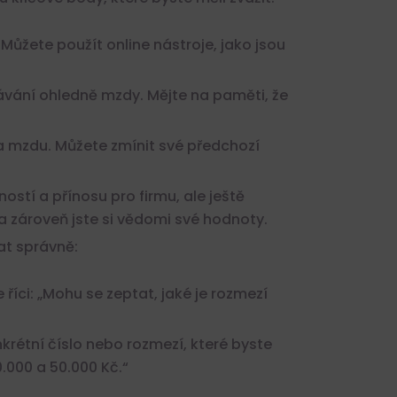
 Můžete použít online nástroje, jako jsou
kávání ohledně mzdy. Mějte na paměti, že
a mzdu. Můžete zmínit své předchozí
stí a přínosu pro firmu, ale ještě
 zároveň jste si vědomi své hodnoty.
at správně:
říci: „Mohu se zeptat, jaké je rozmezí
étní číslo nebo rozmezí, které byste
.000 a 50.000 Kč.“