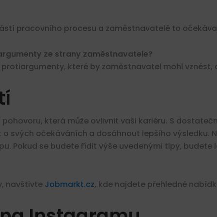
ástí pracovního procesu a zaměstnavatelé to očekávaj
tiargumenty ze strany zaměstnavatele?
protiargumenty, které by zaměstnavatel mohl vznést, a 
tí
í pohovoru, která může ovlivnit vaši kariéru. S dosta
o svých očekáváních a dosáhnout lepšího výsledku. 
. Pokud se budete řídit výše uvedenými tipy, budete 
, navštivte
Jobmarkt.cz
, kde najdete přehledné nabídk
 na Instagramu