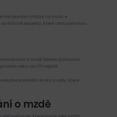
vné načasování otázky na mzdu a
t na klíčové aspekty, které vám pomohou
ně komunikovat o mzdě během pohovoru.
praveni nebo se cítí nejistě.
oskytne konkrétní kroky a rady, které
ání o mzdě
klíčové body, které byste měli zvážit: