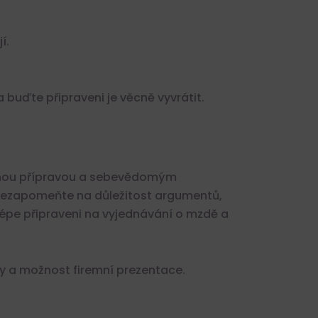
í.
buďte připraveni je věcně vyvrátit.
tečnou přípravou a sebevědomým
Nezapomeňte na důležitost argumentů,
lépe připraveni na vyjednávání o mzdě a
y a možnost firemní prezentace.