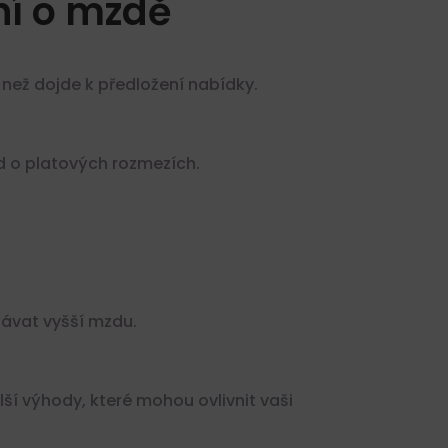
ní o mzdě
 než dojde k předložení nabídky.
led o platových rozmezích.
távat vyšší mzdu.
lší výhody, které mohou ovlivnit vaši