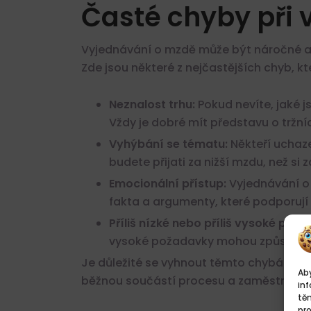
Časté chyby při
Vyjednávání o mzdě může být náročné a 
Zde jsou některé z nejčastějších chyb, k
Neznalost trhu:
Pokud nevíte, jaké 
Vždy je dobré mít představu o tržn
Vyhýbání se tématu:
Někteří uchaze
budete přijati za nižší mzdu, než si z
Emocionální přístup:
Vyjednávání o
fakta a argumenty, které podporuj
Příliš nízké nebo příliš vysoké pož
vysoké požadavky mohou způsobit, ž
Je důležité se vyhnout těmto chybám, a
Aby
běžnou součástí procesu a zaměstnavate
inf
tě
pr