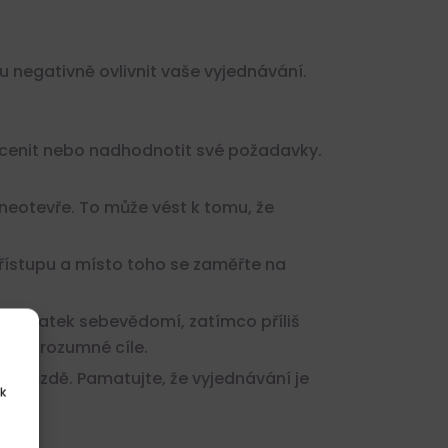
negativně ovlivnit vaše vyjednávání.
dcenit nebo nadhodnotit své požadavky.
neotevře. To může vést k tomu, že
ístupu a místo toho se zaměřte na
edostatek sebevědomí, zatímco příliš
e si rozumné cíle.
 o mzdě. Pamatujte, že vyjednávání je
k