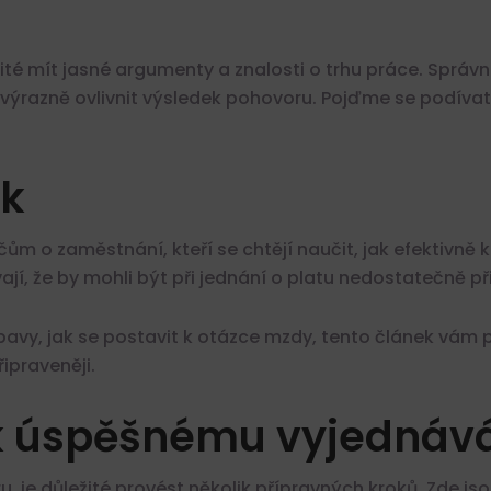
ité mít jasné argumenty a znalosti o trhu práce. Sprá
výrazně ovlivnit výsledek pohovoru. Pojďme se podíva
ek
čům o zaměstnání, kteří se chtějí naučit, jak efektiv
ají, že by mohli být při jednání o platu nedostatečně při
vy, jak se postavit k otázce mzdy, tento článek vám p
ipraveněji.
 k úspěšnému vyjednáv
e důležité provést několik přípravných kroků. Zde jsou 