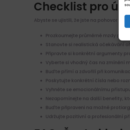
Checklist pro ú
sou
Abyste se ujistili, že jste na pohovor při
Prozkoumejte průměrné mzdy pro vaš
Stanovte si realistická očekávání 
Připravte si konkrétní argumenty 
Vyberte si vhodný čas na zmínění
Buďte přímí a zdvořilí při komunika
Poskytujte konkrétní čísla nebo roz
Vyhněte se emocionálnímu přístupu
Nezapomínejte na další benefity, k
Buďte připraveni na možné protiar
Udržujte pozitivní a profesionální 