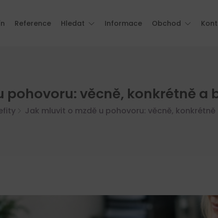
ín
Reference
Hledat
Informace
Obchod
Kont
u pohovoru: věcně, konkrétně a 
fity
Jak mluvit o mzdě u pohovoru: věcně, konkrétně