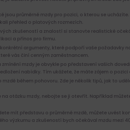
aké jsou průměrné mzdy pro pozici, o kterou se ucházíte.
skali přehled o platových rozmezích.
vých zkušeností a znalostí si stanovte realistické oče
ikaci a přínos pro firmu.
i konkrétní argumenty, které podpoří vaše požadavky n
 které vás činí cenným zaměstnancem.
a zmínění mzdy je obvykle po představení vašich dovedno
dložení nabídky. Tím ukážete, že máte zájem o pozici a
 o mzdě během pohovoru. Zde je několik tipů, jak to uděl
na otázku mzdy, nebojte se ji otevřít. Například můžete 
ete mít představu o průměrné mzdě, můžete uvést konkr
ě mého výzkumu a zkušeností bych očekával mzdu mezi 40