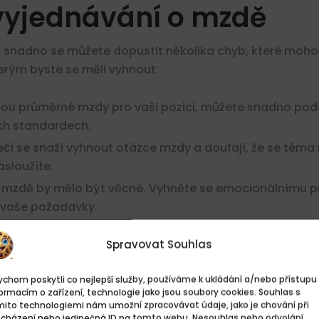
 vyjednávání o mzdě
snadno se můžete dopustit několika chyb, které mohou 
terým byste se měli vyhnout:
jsou průměrné mzdy pro vaši pozici, můžete snadno po
ích standardech.
či se snaží vyhnout otázce mzdy a doufají, že se téma 
asloužíte.
 mzdě by mělo být věcné. Vyhněte se emocionálnímu př
í vaše požadavky.
adavky:
Stanovení příliš nízké mzdy může signalizovat n
Spravovat Souhlas
e zaměstnavatel ztratí zájem. Buďte realisté a stanovt
byste maximalizovali své šance na úspěšné vyjednávání
chom poskytli co nejlepší služby, používáme k ukládání a/nebo přístupu 
lé to očekávají.
ormacím o zařízení, technologie jako jsou soubory cookies. Souhlas s
mito technologiemi nám umožní zpracovávat údaje, jako je chování při
ocházení nebo jedinečná ID na tomto webu. Nesouhlas nebo odvolání