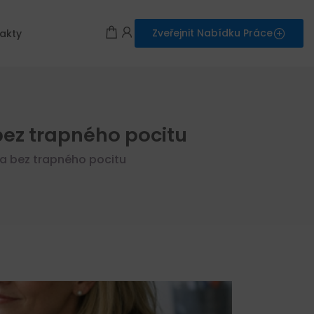
Zveřejnit Nabídku Práce
akty
bez trapného pocitu
 a bez trapného pocitu