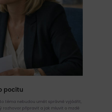
o pocitu
oto téma nebudou umět správně vyjádřit,
ý rozhovor připravit a jak mluvit o mzdě