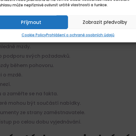
spěšné vyjednávání o m
hlasu může nepříznivě ovlivnit určité vlastnosti a funkce.
praveni a víte, jak správně mluvit o mzdě, zde je checkli
Příjmout
Zobrazit předvolby
Cookie Policy
Prohlášení o ochraně osobních údajů
i pozici.
ohledně mzdy.
pro podporu svých požadavků.
 mzdy během pohovoru.
ci o mzdě.
mezí.
 a zaměřte se na fakta.
teré mohou být součástí nabídky.
gumenty ze strany zaměstnavatele.
přístup po celou dobu vyjednávání.