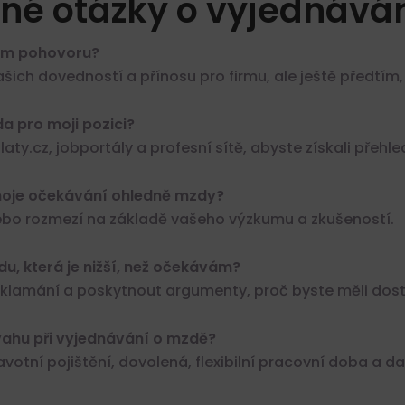
né otázky o vyjednává
hem pohovoru?
ašich dovedností a přínosu pro firmu, ale ještě předtím,
da pro moji pozici?
laty.cz, jobportály a profesní sítě, abyste získali přeh
moje očekávání ohledně mzdy?
nebo rozmezí na základě vašeho výzkumu a zkušeností.
u, která je nižší, než očekávám?
zklamání a poskytnout argumenty, proč byste měli dos
úvahu při vyjednávání o mzdě?
otní pojištění, dovolená, flexibilní pracovní doba a da