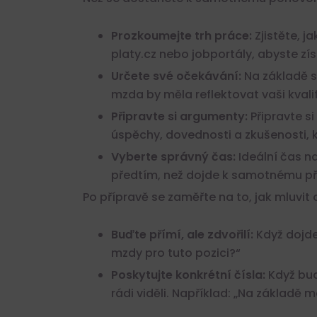
Prozkoumejte trh práce:
Zjistěte, j
platy.cz nebo jobportály, abyste zí
Určete své očekávání:
Na základě s
mzda by měla reflektovat vaši kvalif
Připravte si argumenty:
Připravte s
úspěchy, dovednosti a zkušenosti,
Vyberte správný čas:
Ideální čas n
předtím, než dojde k samotnému pře
Po přípravě se zaměřte na to, jak mluvit
Buďte přímí, ale zdvořilí:
Když dojde 
mzdy pro tuto pozici?“
Poskytujte konkrétní čísla:
Když bud
rádi viděli. Například: „Na základ