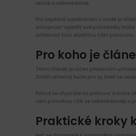
věcně a sebevědomě.
Pro úspěšné vyjednávání o mzdě je důlež
schopnost vyjádřit své požadavky může 
zvládnout tuto důležitou část pohovoru.
Pro koho je člán
Tento článek je určen především uchaze
Zvlášť užitečný bude pro ty, kteří se obáv
Pokud se chystáte na pohovor a máte oba
vám pomohou cítit se sebevědoměji a př
Praktické kroky
Než se dostanete k samotnému pohovoru, j