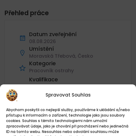
Přehled práce
Datum zveřejnění
08.08.2026
Umístění
Moravská Třebová, Česko
Kategorie
Pracovník ostrahy
Kvalifikace
EQF 3 - Střední vzdělání s výučním
listem (délka studia 3 roky)
Spravovat Souhlas
hodiny
40 h/týden
Abychom poskytli co nejlepší služby, používáme k ukládání a/nebo
přístupu k informacím o zařízení, technologie jako jsou soubory
Hodnotit
cookies. Souhlas s těmito technologiemi nám umožní
140Kč - 160Kč/hodina
zpracovávat údaje, jako je chování při procházení nebo jedinečná
Žádosti o zaměstnání
ID na tomto webu. Nesouhlas nebo odvolání souhlasu může