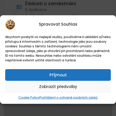
Žádosti o zaměstnání
0 Aplikace
Pro odeslání životopisu se přihlaste nebo
zaregistrujte jako uchazeč.
Spravovat Souhlas
PŘIHLÁSIT / REGISTROVAT
Abychom poskytli co nejlepší služby, používáme k ukládání a/nebo
přístupu k informacím o zařízení, technologie jako jsou soubory
cookies. Souhlas s těmito technologiemi nám umožní
zpracovávat údaje, jako je chování při procházení nebo jedinečná
ID na tomto webu. Nesouhlas nebo odvolání souhlasu může
nepříznivě ovlivnit určité vlastnosti a funkce.
+
−
Příjmout
Zobrazit předvolby
Cookie Policy
Prohlášení o ochraně osobních údajů