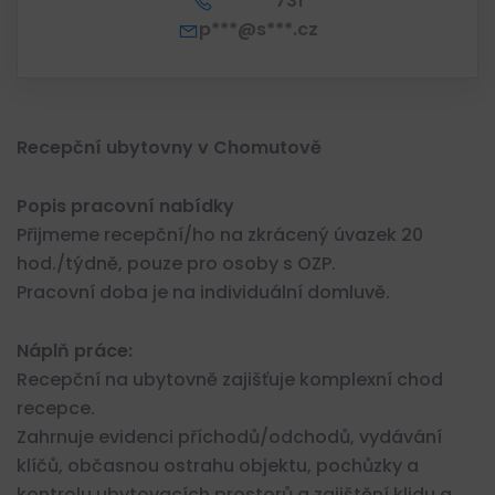
*** *** 731
p***@s***.cz
Recepční ubytovny v Chomutově
Popis pracovní nabídky
Přijmeme recepční/ho na zkrácený úvazek 20
hod./týdně, pouze pro osoby s OZP.
Pracovní doba je na individuální domluvě.
Náplň práce:
Recepční na ubytovně zajišťuje komplexní chod
recepce.
Zahrnuje evidenci příchodů/odchodů, vydávání
klíčů, občasnou ostrahu objektu, pochůzky a
kontrolu ubytovacích prostorů a zajištění klidu a