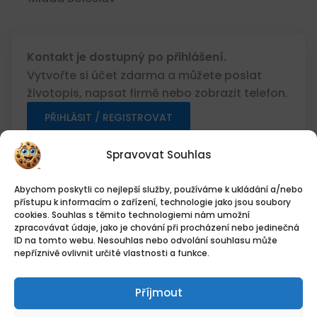
Kontakt je dostupný po přihlášení.
Vytvořte si účet zdarma a můžete poslat
životopis, napsat firmě nebo zobrazit telefon.
PŘIHLÁSIT / REGISTROVAT
Spravovat Souhlas
SDÍLET
Abychom poskytli co nejlepší služby, používáme k ukládání a/nebo
přístupu k informacím o zařízení, technologie jako jsou soubory
cookies. Souhlas s těmito technologiemi nám umožní
Vytisknout informace o pozici
zpracovávat údaje, jako je chování při procházení nebo jedinečná
ID na tomto webu. Nesouhlas nebo odvolání souhlasu může
nepříznivě ovlivnit určité vlastnosti a funkce.
Přehled práce
Příjmout