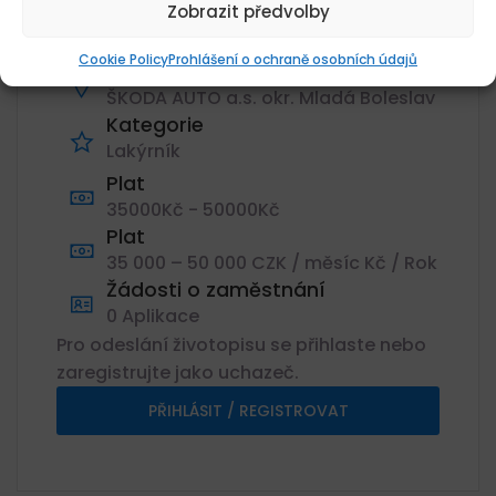
Zobrazit předvolby
Datum zveřejnění
30.07.2026
Cookie Policy
Prohlášení o ochraně osobních údajů
Umístění
ŠKODA AUTO a.s. okr. Mladá Boleslav
Kategorie
Lakýrník
Plat
35000Kč - 50000Kč
Plat
35 000 – 50 000 CZK / měsíc Kč / Rok
Žádosti o zaměstnání
0 Aplikace
Pro odeslání životopisu se přihlaste nebo
zaregistrujte jako uchazeč.
PŘIHLÁSIT / REGISTROVAT