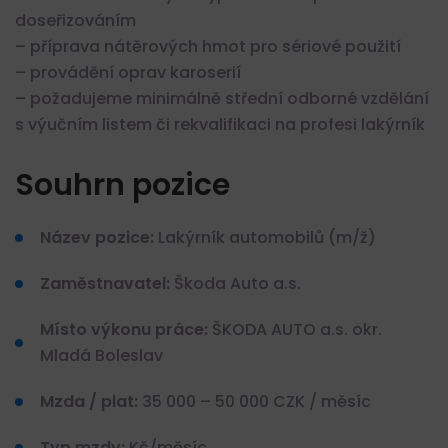
doseřizováním
– příprava nátěrových hmot pro sériové použití
– provádění oprav karoserií
– požadujeme minimálně střední odborné vzdělání
s výučním listem či rekvalifikaci na profesi lakýrník
Souhrn pozice
Název pozice:
Lakýrník automobilů (m/ž)
Zaměstnavatel:
Škoda Auto a.s.
Místo výkonu práce:
ŠKODA AUTO a.s. okr.
Mladá Boleslav
Mzda / plat:
35 000 – 50 000 CZK / měsíc
Typ mzdy:
Kč/měsíc