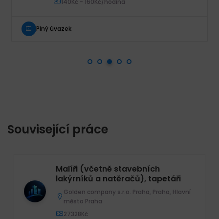
140Kč - 160Kč/hodina
Plný úvazek
Související práce
Malíři (včetně stavebních
lakýrníků a natěračů), tapetáři
Golden company s.r.o. Praha, Praha, Hlavní
město Praha
27328Kč