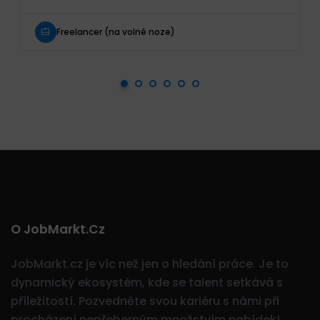
Freelancer (na volné noze)
O JobMarkt.cz
JobMarkt.cz je víc než jen o hledání práce. Je to
dynamický ekosystém, kde se talent setkává s
příležitostí.
Pozvedněte svou kariéru s námi při
procházení nepřeberným množstvím nabídek!