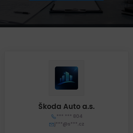
Škoda Auto a.s.
*** *** 804
j***@s***.cz