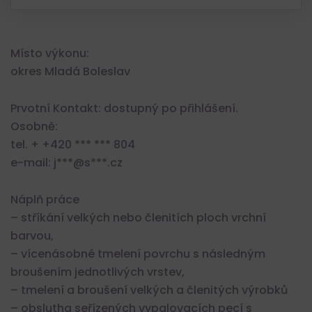
Místo výkonu:
okres Mladá Boleslav
Prvotní Kontakt: dostupný po přihlášení.
Osobně:
tel. + +420 *** *** 804
e-mail: j***@s***.cz
Náplň práce
– stříkání velkých nebo členitích ploch vrchní
barvou,
– vícenásobné tmelení povrchu s následným
broušením jednotlivých vrstev,
– tmelení a broušení velkých a členitých výrobků
– obslutha seřízených vypalovacích pecí s