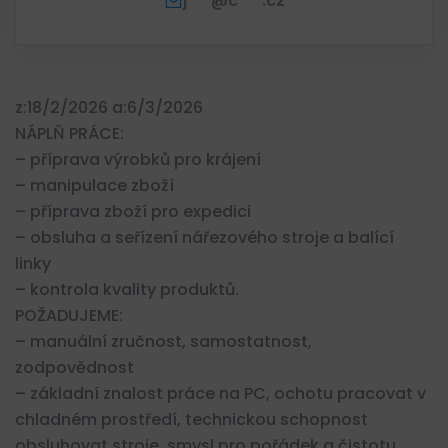
j***@c***.cz
z:18/2/2026 a:6/3/2026
NÁPLŇ PRÁCE:
– příprava výrobků pro krájení
– manipulace zboží
– příprava zboží pro expedici
– obsluha a seřízení nářezového stroje a balící
linky
– kontrola kvality produktů.
POŽADUJEME:
– manuální zručnost, samostatnost,
zodpovědnost
– základní znalost práce na PC, ochotu pracovat v
chladném prostředí, technickou schopnost
obsluhovat stroje, smysl pro pořádek a čistotu,