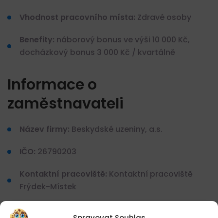
Vhodnost pracovního místa:
Zdravé osoby
Benefity:
náborový bonus ve výši 10 000 Kč,
docházkový bonus 3 000 Kč / kvartálně
Informace o
zaměstnavateli
Název firmy:
Beskydské uzeniny, a.s.
IČO:
26790203
Kontaktní pracoviště:
Kontaktní pracoviště
Frýdek-Místek
Spravovat Souhlas