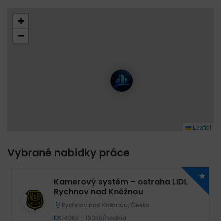
+
−
Leaflet
Vybrané nabídky práce
Kamerový systém – ostraha LIDL
Rychnov nad Kněžnou
Rychnov nad Kněžnou, Česko
140Kč - 160Kč/hodina