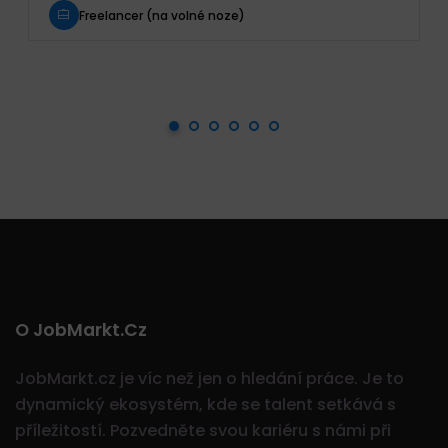
Freelancer (na volné noze)
O JobMarkt.cz
JobMarkt.cz je víc než jen o hledání práce. Je to
dynamický ekosystém, kde se talent setkává s
příležitostí.
Pozvedněte svou kariéru s námi při