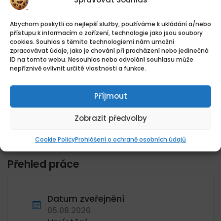
Kontakt je dostupný po přihlášení.
Vytvořte si účet zdarma a můžete poslat
Abychom poskytli co nejlepší služby, používáme k ukládání a/nebo
přístupu k informacím o zařízení, technologie jako jsou soubory
životopis, napsat firmě nebo zobrazit telefon.
cookies. Souhlas s těmito technologiemi nám umožní
zpracovávat údaje, jako je chování při procházení nebo jedinečná
PŘIHLÁSIT / REGISTROVAT
ID na tomto webu. Nesouhlas nebo odvolání souhlasu může
nepříznivě ovlivnit určité vlastnosti a funkce.
SDÍLET
Příjmout
Zobrazit předvolby
Vytisknout informace o pozici
Cookie Policy
Prohlášení o ochraně osobních údajů
Přehled práce
Datum zveřejnění
05.08.2026