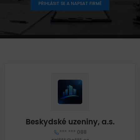
PŘIHLÁSIT SE A NAPSAT FIRMĚ
Beskydské uzeniny, a.s.
*** *** 088