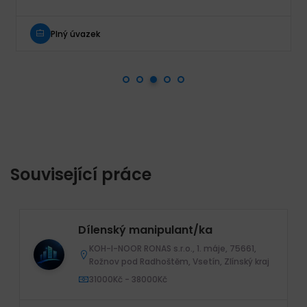
Plný úvazek
Související práce
Dílenský manipulant/ka
KOH-I-NOOR RONAS s.r.o., 1. máje, 75661,
Rožnov pod Radhoštěm, Vsetín, Zlínský kraj
31000Kč - 38000Kč