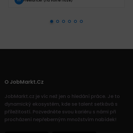
Freelancer (na volné noze)
O JobMarkt.cz
JobMarkt.cz je víc než jen o hledání práce. Je to
dynamický ekosystém, kde se talent setkává s
příležitostí.
Pozvedněte svou kariéru s námi při
procházení nepřeberným množstvím nabídek!