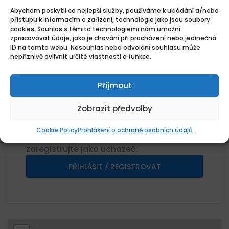
Rooseveltova, Bubeneč, Praha 6,
Abychom poskytli co nejlepší služby, používáme k ukládání a/nebo
přístupu k informacím o zařízení, technologie jako jsou soubory
Praha, Hlavní město Praha
cookies. Souhlas s těmito technologiemi nám umožní
Kategorie
zpracovávat údaje, jako je chování při procházení nebo jedinečná
Masér
ID na tomto webu. Nesouhlas nebo odvolání souhlasu může
nepříznivě ovlivnit určité vlastnosti a funkce.
Plat
27328Kč
Příjmout
Plat
27 328 CZK / měsíc Kč / Rok
Zobrazit předvolby
Žádosti o zaměstnání
0 Aplikace
Cookie Policy
Prohlášení o ochraně osobních údajů
Pro odeslání životopisu se přihlaste nebo
zaregistrujte jako uchazeč.
PŘIHLÁSIT / REGISTROVAT