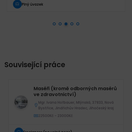
Plný úvazek
Související práce
Maséři (kromě odborných masérů
ve zdravotnictví)
Mgr. Ivana Hofbauer, Mlýnská, 37833, Nová
Bystřice, Jindřichův Hradec, Jihočeský kraj
22500Kč - 23000Kč