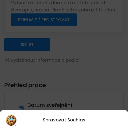
Vytvořte si účet zdarma a můžete poslat
životopis, napsat firmě nebo zobrazit telefon.
PŘIHLÁSIT / REGISTROVAT
SDÍLET
Vytisknout informace o pozici
Přehled práce
Datum zveřejnění
08.08.2026
Umístění
Spravovat Souhlas
TAWAN Rooseveltova č.p. 166/10,