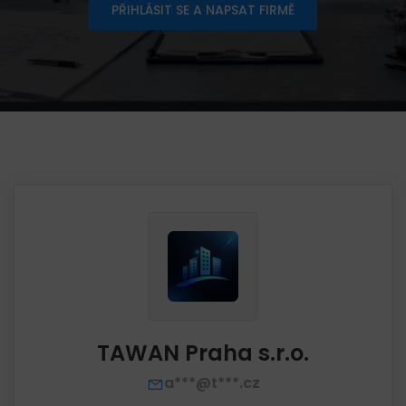
PŘIHLÁSIT SE A NAPSAT FIRMĚ
TAWAN Praha s.r.o.
a***@t***.cz