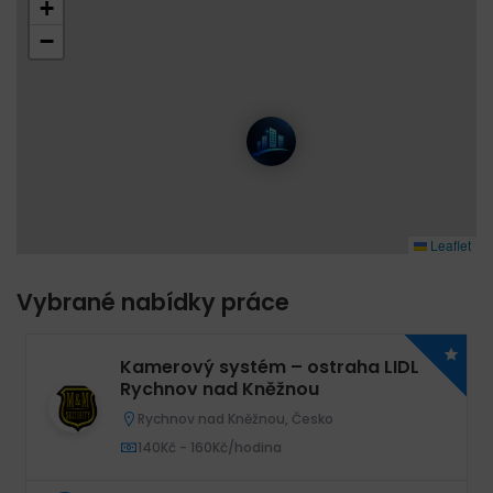
+
−
Leaflet
Vybrané nabídky práce
Kamerový systém – ostraha LIDL
Rychnov nad Kněžnou
Rychnov nad Kněžnou, Česko
140Kč - 160Kč/hodina