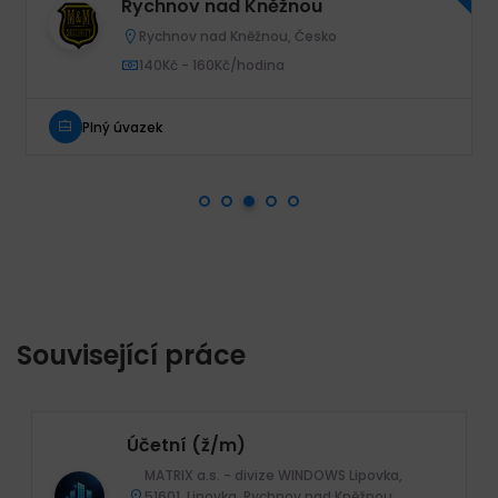
Rychnov nad Kněžnou
Rychnov nad Kněžnou, Česko
140Kč - 160Kč/hodina
Plný úvazek
Související práce
Účetní (ž/m)
MATRIX a.s. - divize WINDOWS Lipovka,
51601, Lipovka, Rychnov nad Kněžnou,