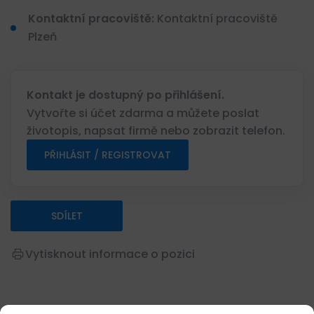
Kontaktní pracoviště:
Kontaktní pracoviště
Plzeň
Kontakt je dostupný po přihlášení.
Vytvořte si účet zdarma a můžete poslat
životopis, napsat firmě nebo zobrazit telefon.
PŘIHLÁSIT / REGISTROVAT
SDÍLET
Vytisknout informace o pozici