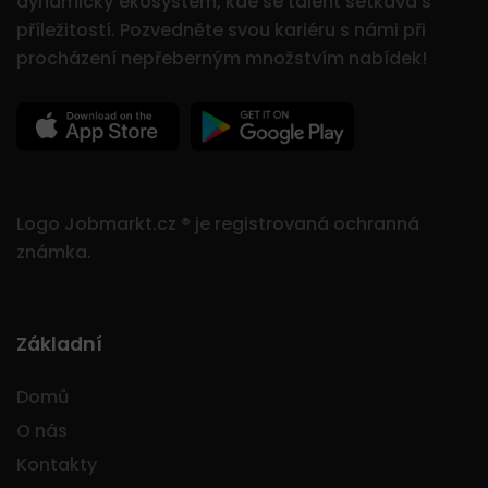
dynamický ekosystém, kde se talent setkává s
příležitostí.
Pozvedněte svou kariéru s námi při
procházení nepřeberným množstvím nabídek!
Logo Jobmarkt.cz ® je registrovaná ochranná
známka.
Základní
Domů
O nás
Kontakty