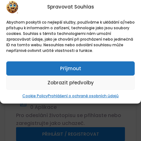
Přehled práce
Spravovat Souhlas
Datum zveřejnění
Abychom poskytli co nejlepší služby, používáme k ukládání a/nebo
přístupu k informacím o zařízení, technologie jako jsou soubory
03.08.2026
cookies. Souhlas s těmito technologiemi nám umožní
Umístění
zpracovávat údaje, jako je chování při procházení nebo jedinečná
ATLANTA WORLD Group s.r.o. - Plzeň
ID na tomto webu. Nesouhlas nebo odvolání souhlasu může
nepříznivě ovlivnit určité vlastnosti a funkce.
Kategorie
Účetní
Příjmout
Plat
40000Kč
Zobrazit předvolby
Plat
40 000 CZK / měsíc Kč / Rok
Cookie Policy
Prohlášení o ochraně osobních údajů
Žádosti o zaměstnání
0 Aplikace
Pro odeslání životopisu se přihlaste nebo
zaregistrujte jako uchazeč.
PŘIHLÁSIT / REGISTROVAT