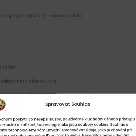
zijní připojištění, rekreace atd.)
zdělání
 základního charakteru
ou situaci, schopnost učit se novým věcem
Spravovat Souhlas
chom poskytli co nejlepší služby, používáme k ukládání a/nebo přístupu 
dopis
ormacím o zařízení, technologie jako jsou soubory cookies. Souhlas s
mito technologiemi nám umožní zpracovávat údaje, jako je chování při
ocházení nebo jedinečná ID na tomto webu. Nesouhlas nebo odvolání