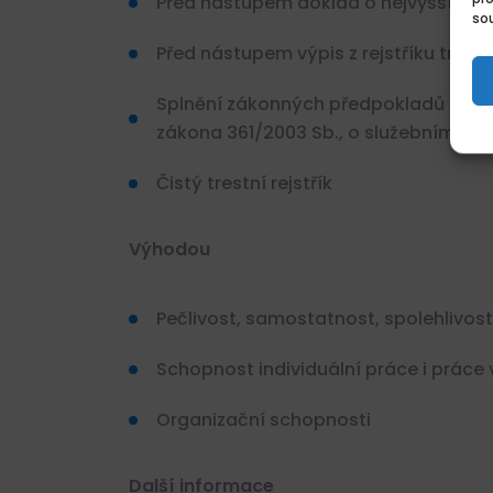
Před nástupem doklad o nejvyšším d
sou
Před nástupem výpis z rejstříku trest
Splnění zákonných předpokladů k přij
zákona 361/2003 Sb., o služebním po
Čistý trestní rejstřík
Výhodou
Pečlivost, samostatnost, spolehlivost,
Schopnost individuální práce i práce
Organizační schopnosti
Další informace