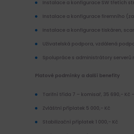
Instalace a konfigurace SW třetích st
Instalace a konfigurace firemního 
Instalace a konfigurace tiskáren, scan
POLICIE ČR, ÚSTECKÝ
– PŘIDEJ SE K NÁM A 
Uživatelská podpora, vzdálená podp
SE HRDINOU SVÉHO M
Ústí nad Labem, Česko
Spolupráce s administrátory serverů n
45.320,- KčKč - 63.440,- 
Platové podmínky a další benefity
Plný úvazek
Tarifní třída 7 – komisař, 35 690,- Kč
Zvláštní příplatek 5 000,- Kč
Stabilizační příplatek 1 000,- Kč