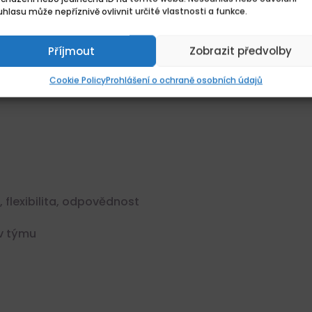
osaženém vzdělání
hlasu může nepříznivě ovlivnit určité vlastnosti a funkce.
ů ne starší třech měsíců
Příjmout
Zobrazit předvolby
etí do služebního poměru příslušníka PČR dle
Cookie Policy
Prohlášení o ochraně osobních údajů
měru příslušníků bezpečnostních sborů
 flexibilita, odpovědnost
 v týmu