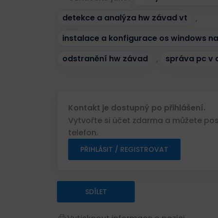
detekce a analýza hw závad vt
,
instalace a konfigurace os windows n
odstranění hw závad
,
správa pc v
Kontakt je dostupný po přihlášení.
Vytvořte si účet zdarma a můžete posl
telefon.
PŘIHLÁSIT / REGISTROVAT
SDÍLET