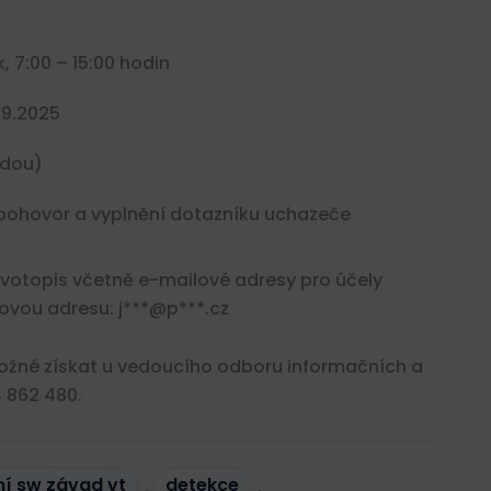
 7:00 – 15:00 hodin
09.2025
odou)
í pohovor a vyplnění dotazníku uchazeče
ivotopis včetně e-mailové adresy pro účely
ovou adresu: j***@p***.cz
možné získat u vedoucího odboru informačních a
4 862 480.
ní sw závad vt
,
detekce
,