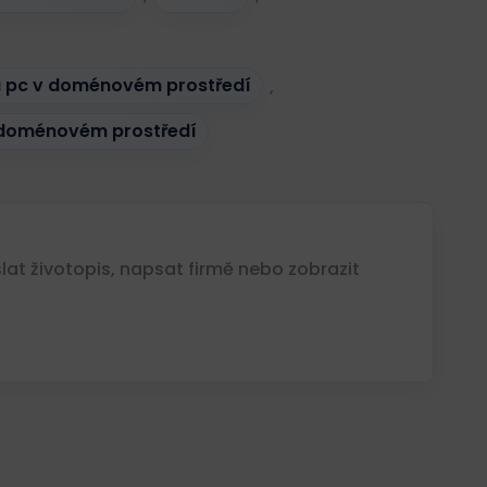
a pc v doménovém prostředí
,
 doménovém prostředí
at životopis, napsat firmě nebo zobrazit