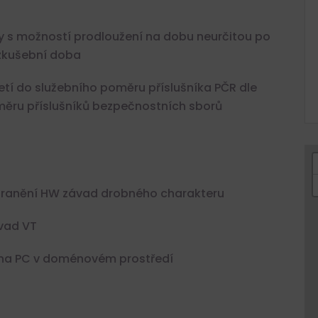
y s možností prodloužení na dobu neurčitou po
 zkušební doba
etí do služebního poměru příslušníka PČR dle
měru příslušníků bezpečnostních sborů
tranění HW závad drobného charakteru
vad VT
 na PC v doménovém prostředí