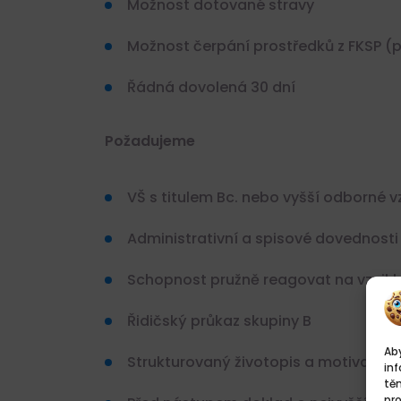
Možnost dotované stravy
Možnost čerpání prostředků z FKSP (pen
Řádná dovolená 30 dní
Požadujeme
VŠ s titulem Bc. nebo vyšší odborné v
Administrativní a spisové dovednosti
Schopnost pružně reagovat na vznikl
Řidičský průkaz skupiny B
Aby
Strukturovaný životopis a motivační 
inf
tě
pr