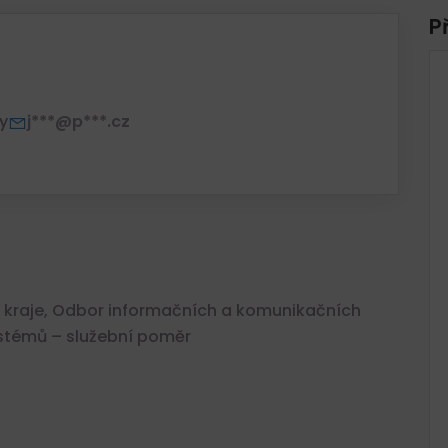
P
y
j***@p***.cz
ho kraje, Odbor informačních a komunikačních
stémů – služební poměr