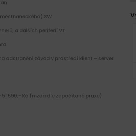
ran
V
(zaměstnaneckého) SW
nerů, a dalších periferií VT
 KRAJ
POLICIE ČR, ÚSTECKÝ KRAJ
STAŇ
– PŘIDEJ SE K NÁM A STAŇ
ora
ĚSTA
SE HRDINOU SVÉHO MĚSTA
Ústecký kraj, Česko
a odstranění závad v prostředí klient – server
KčKč
Plný úvazek
 – 51 590,- Kč (mzda dle započítané praxe)