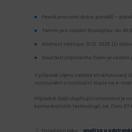
Pevná pracovní doba: pondělí – pátek,
Termín pro zaslání životopisu: do 30.
Možnost nástupu: 01.12. 2025 (či doh
Součástí přijímacího řízení je osobn
V případě zájmu zašlete strukturovaný ž
vyrozumění a motivační dopis na e-mail
Případné další doplňující informace je 
komunikačních technologií, tel. číslo 97
Označeno jako:
analýza a odstraně