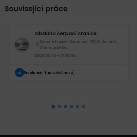
Související práce
Obsluha čerpací stanice
Simona Horská, Nerudova, 79001, Jeseník,
Olomoucký kraj
26000Kč - 27000Kč
Freelancer (na volné noze)