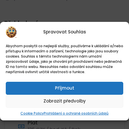
Přehled práce
Spravovat Souhlas
Datum zveřejnění
Abychom poskytli co nejlepší služby, používáme k ukládání a/nebo
06.08.2026
přístupu k informacím o zařízení, technologie jako jsou soubory
cookies. Souhlas s těmito technologiemi nám umožní
Umístění
zpracovávat údaje, jako je chování při procházení nebo jedinečná
Jaroslav Vondrášek - Čerpací
ID na tomto webu. Nesouhlas nebo odvolání souhlasu může
stanice Benzina - Pražská, Pražská,
nepříznivě ovlivnit určité vlastnosti a funkce.
39701, Pražské Předměstí, Písek,
Jihočeský kraj
Příjmout
Kategorie
Obsluha čerpací stanice
Zobrazit předvolby
Hodnotit
Cookie Policy
Prohlášení o ochraně osobních údajů
135Kč/hodina
Plat