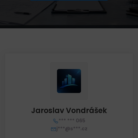
Jaroslav Vondrášek
*** *** 065
j***@s***.cz