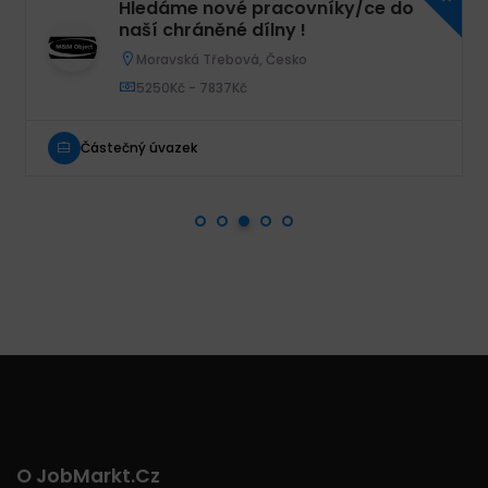
Hledáme nové pracovníky/ce do
naší chráněné dílny !
Moravská Třebová, Česko
5250Kč - 7837Kč
Částečný úvazek
O JobMarkt.cz