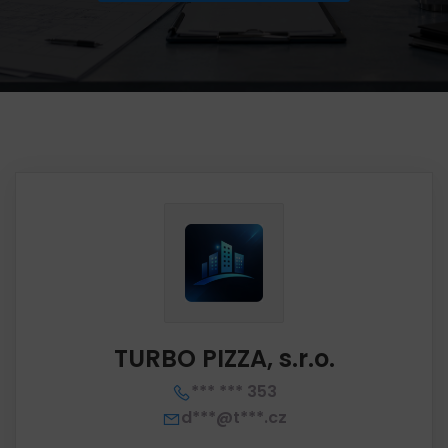
TURBO PIZZA, s.r.o.
*** *** 353
d***@t***.cz