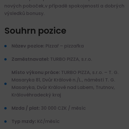
nových poboček,v případě spokojenosti a dobrých
výsledků bonusy.
Souhrn pozice
Název pozice:
Pizzař – pizzařka
Zaměstnavatel:
TURBO PIZZA, s.r.o.
Místo výkonu práce:
TURBO PIZZA, s.r.o. – T. G.
Masaryka 81, Dvůr Králové n./L., náměstí T. G.
Masaryka, Dvůr Králové nad Labem, Trutnov,
Královéhradecký kraj
Mzda / plat:
30 000 CZK / měsíc
Typ mzdy:
Kč/měsíc