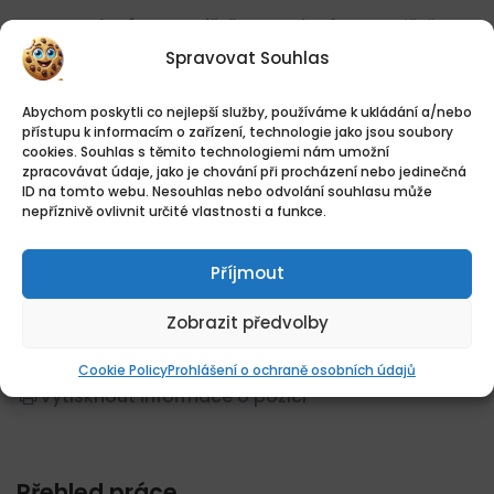
Kontaktní pracoviště:
Kontaktní pracoviště
Trutnov
Spravovat Souhlas
Abychom poskytli co nejlepší služby, používáme k ukládání a/nebo
přístupu k informacím o zařízení, technologie jako jsou soubory
Kontakt je dostupný po přihlášení.
cookies. Souhlas s těmito technologiemi nám umožní
zpracovávat údaje, jako je chování při procházení nebo jedinečná
Vytvořte si účet zdarma a můžete poslat
ID na tomto webu. Nesouhlas nebo odvolání souhlasu může
životopis, napsat firmě nebo zobrazit telefon.
nepříznivě ovlivnit určité vlastnosti a funkce.
PŘIHLÁSIT / REGISTROVAT
Příjmout
Zobrazit předvolby
SDÍLET
Cookie Policy
Prohlášení o ochraně osobních údajů
Vytisknout informace o pozici
Přehled práce