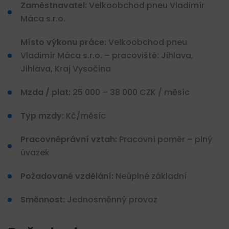
Zaměstnavatel:
Velkoobchod pneu Vladimír
Máca s.r.o.
Místo výkonu práce:
Velkoobchod pneu
Vladimír Máca s.r.o. – pracoviště: Jihlava,
Jihlava, Kraj Vysočina
Mzda / plat:
25 000 – 38 000 CZK / měsíc
Typ mzdy:
Kč/měsíc
Pracovněprávní vztah:
Pracovní poměr – plný
úvazek
Požadované vzdělání:
Neúplné základní
Směnnost:
Jednosměnný provoz