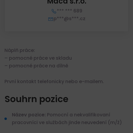
Máca s.r.o.
*** *** 689
p***@s***.cz
Náplň práce:
– pomocné práce ve skladu
– pomocné práce na dílně
První kontakt telefonicky nebo e-mailem.
Souhrn pozice
Název pozice:
Pomocní a nekvalifikovaní
pracovníci ve službách jinde neuvedení (m/ž)