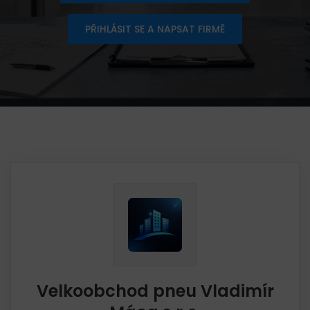
PŘIHLÁSIT SE A NAPSAT FIRMĚ
Velkoobchod pneu Vladimír