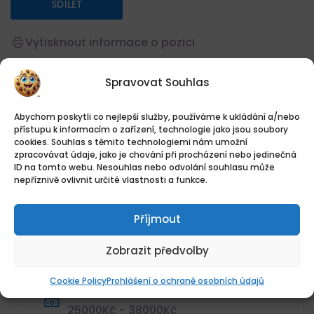
SDÍLET
Vytisknout informace o pozici
Spravovat Souhlas
Přehled práce
Abychom poskytli co nejlepší služby, používáme k ukládání a/nebo
přístupu k informacím o zařízení, technologie jako jsou soubory
cookies. Souhlas s těmito technologiemi nám umožní
Datum zveřejnění
zpracovávat údaje, jako je chování při procházení nebo jedinečná
ID na tomto webu. Nesouhlas nebo odvolání souhlasu může
29.07.2026
nepříznivě ovlivnit určité vlastnosti a funkce.
Umístění
Velkoobchod pneu Vladimír Máca
Příjmout
s.r.o. - pracoviště: Jihlava, Jihlava,
Kraj Vysočina
Zobrazit předvolby
Kategorie
Specialista PR
Cookie Policy
Prohlášení o ochraně osobních údajů
Plat
25000Kč - 38000Kč