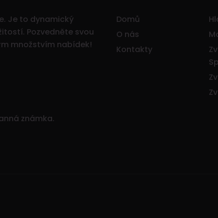
ce. Je to dynamický
Domů
Hl
itostí.
Pozvedněte svou
O nás
Mo
ným množstvím nabídek!
Kontakty
Zv
Sp
Zv
Zv
ranná známka.