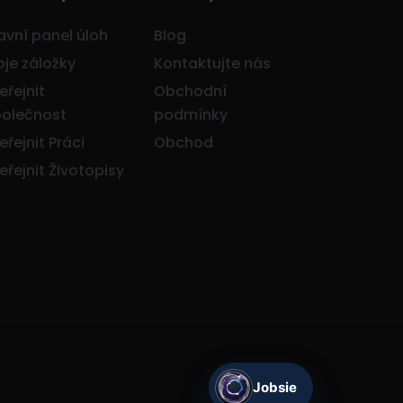
avní panel úloh
Blog
je záložky
Kontaktujte nás
eřejnit
Obchodní
olečnost
podmínky
eřejnit Práci
Obchod
eřejnit Životopisy
Jobsie