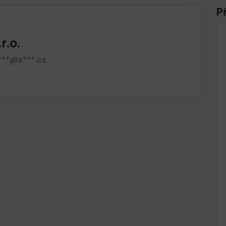
P
r.o.
***@s***.cz