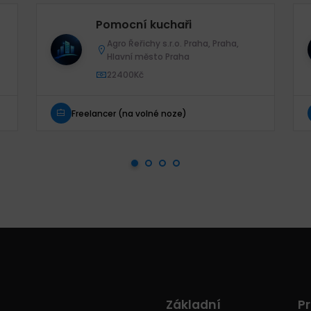
)
Pomocní kuchaři
Agro Řeřichy s.r.o. Praha, Praha,
Hlavní město Praha
22400Kč
Freelancer (na volné noze)
Základní
Pr