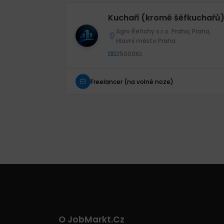
Kuchaři (kromě šéfkuchařů
Agro Řeřichy s.r.o. Praha, Praha,
Hlavní město Praha
25000Kč
Freelancer (na volné noze)
O JobMarkt.cz