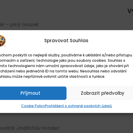
V
r – plný úvazek
 KRAJ
Kamerový systém –
STAŇ
ostraha LIDL Rychnov nad
ĚSTA
Kněžnou
Spravovat Souhlas
Rychnov nad Kněžnou, Česko
chom poskytli co nejlepší služby, používáme k ukládání a/nebo přístupu 
140Kč - 160Kč/hodina
ormacím o zařízení, technologie jako jsou soubory cookies. Souhlas s
osoby
mito technologiemi nám umožní zpracovávat údaje, jako je chování při
ocházení nebo jedinečná ID na tomto webu. Nesouhlas nebo odvolání
Plný úvazek
hlasu může nepříznivě ovlivnit určité vlastnosti a funkce.
vateli
Příjmout
Zobrazit předvolby
Cookie Policy
Prohlášení o ochraně osobních údajů
oviště Jindřichův Hradec