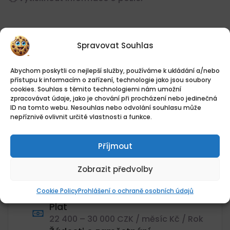
Přehled práce
Spravovat Souhlas
Abychom poskytli co nejlepší služby, používáme k ukládání a/nebo
Datum zveřejnění
přístupu k informacím o zařízení, technologie jako jsou soubory
cookies. Souhlas s těmito technologiemi nám umožní
04.08.2026
zpracovávat údaje, jako je chování při procházení nebo jedinečná
Umístění
ID na tomto webu. Nesouhlas nebo odvolání souhlasu může
WoodNats s.r.o., Sídlištní, Lysolaje,
nepříznivě ovlivnit určité vlastnosti a funkce.
Praha 6, Praha-Lysolaje, Praha,
Hlavní město Praha
Příjmout
Kategorie
Dělník
Zobrazit předvolby
Plat
Cookie Policy
Prohlášení o ochraně osobních údajů
22400Kč - 30000Kč
Plat
22 400 – 30 000 CZK / měsíc Kč / Rok