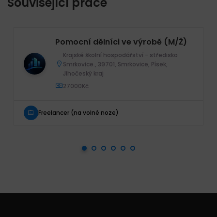
Související práce
Pomocní dělníci ve výrobě (M/Ž)
Krajské školní hospodářství - středisko
Smrkovice., 39701, Smrkovice, Písek,
Jihočeský kraj
27000Kč
Freelancer (na volné noze)