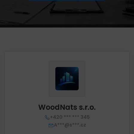
WoodNats s.r.o.
+420 *** *** 345
A***@s***.cz