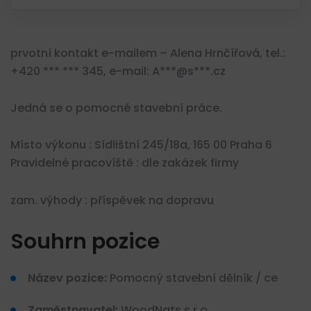
prvotní kontakt e-mailem – Alena Hrnčířová, tel.:
+420 *** *** 345, e-mail: A***@s***.cz
Jedná se o pomocné stavební práce.
Místo výkonu : Sídlištní 245/18a, 165 00 Praha 6
Pravidelné pracovíště : dle zakázek firmy
zam. výhody : příspěvek na dopravu
Souhrn pozice
Název pozice:
Pomocný stavební dělník / ce
Zaměstnavatel:
WoodNats s.r.o.