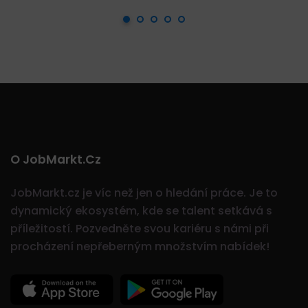
O JobMarkt.cz
JobMarkt.cz je víc než jen o hledání práce. Je to
dynamický ekosystém, kde se talent setkává s
příležitostí.
Pozvedněte svou kariéru s námi při
procházení nepřeberným množstvím nabídek!