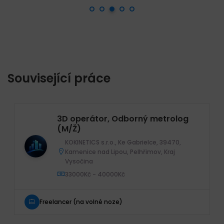
Související práce
3D operátor, Odborný metrolog
(M/Ž)
KOKINETICS s.r.o., Ke Gabrielce, 39470,
Kamenice nad Lipou, Pelhřimov, Kraj
Vysočina
33000Kč - 40000Kč
Freelancer (na volné noze)