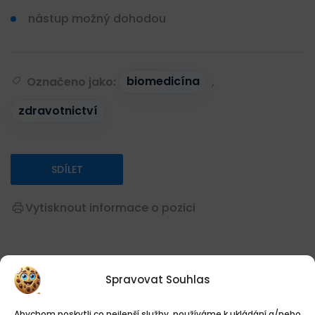
nástup možný dohodou
Označeno jako:
biomedicína
,
zdravotnictví
SDÍLET
Vytisknout informace o pozici
Přehled práce
Spravovat Souhlas
Abychom poskytli co nejlepší služby, používáme k ukládání a/nebo