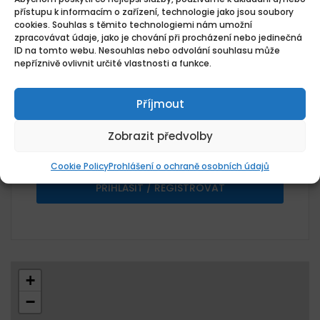
Datum zveřejnění
přístupu k informacím o zařízení, technologie jako jsou soubory
10.08.2026
cookies. Souhlas s těmito technologiemi nám umožní
Umístění
zpracovávat údaje, jako je chování při procházení nebo jedinečná
ID na tomto webu. Nesouhlas nebo odvolání souhlasu může
Praha 4, Česko
nepříznivě ovlivnit určité vlastnosti a funkce.
Kategorie
Biomed.inženýrství
Metrolog
Příjmout
Žádosti o zaměstnání
0 Aplikace
Zobrazit předvolby
Pro odeslání životopisu se přihlaste nebo
zaregistrujte jako uchazeč.
Cookie Policy
Prohlášení o ochraně osobních údajů
PŘIHLÁSIT / REGISTROVAT
+
−