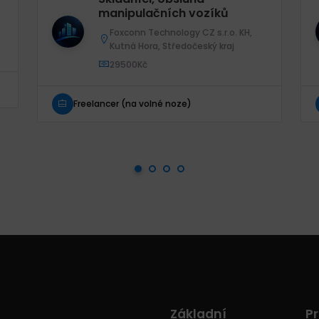
manipulačních vozíků
Foxconn Technology CZ s.r.o. KH,
Kutná Hora, Středočeský kraj
29500Kč
Freelancer (na volné noze)
Základní
Pr