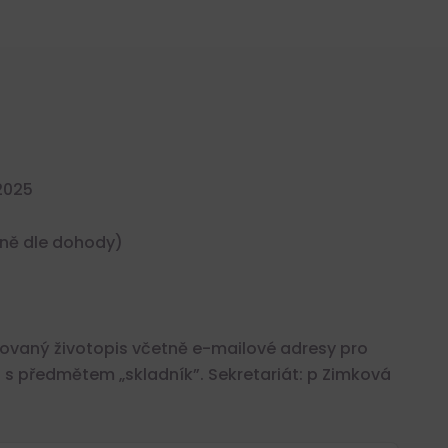
 2025
dně dle dohody)
rovaný životopis včetně e-mailové adresy pro
 s předmětem „skladník”. Sekretariát: p Zimková