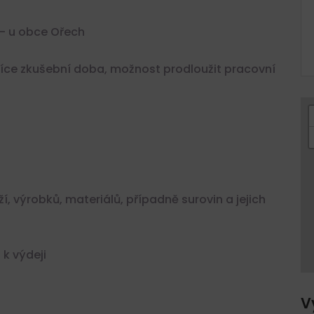
 – u obce Ořech
síce zkušební doba, možnost prodloužit pracovní
oží, výrobků, materiálů, případně surovin a jejich
 k výdeji
V