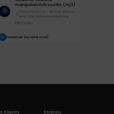
manipulačních vozíků (m/ž)
m
Oriens Nova s.r.o. - Mošnov, Mošnov,
Nový Jičín, Moravskoslezský kraj
22400Kč
Freelancer (na volné noze)
Freelanc
o Klienty
Stránky