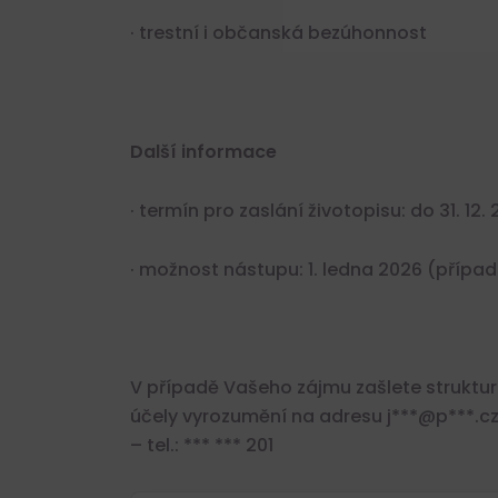
· trestní i občanská bezúhonnost
Další informace
· termín pro zaslání životopisu: do 31. 12.
· možnost nástupu: 1. ledna 2026 (přípa
V případě Vašeho zájmu zašlete struktu
účely vyrozumění na adresu j***@p***.cz
– tel.: *** *** 201