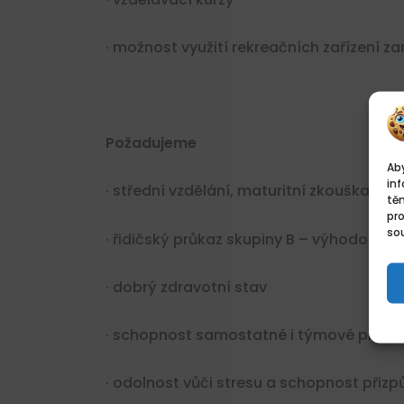
· možnost využití rekreačních zařízení 
Požadujeme
Aby
inf
· střední vzdělání, maturitní zkouška vý
tě
pr
sou
· řidičský průkaz skupiny B – výhodou
· dobrý zdravotní stav
· schopnost samostatné i týmové práce,
· odolnost vůči stresu a schopnost přiz