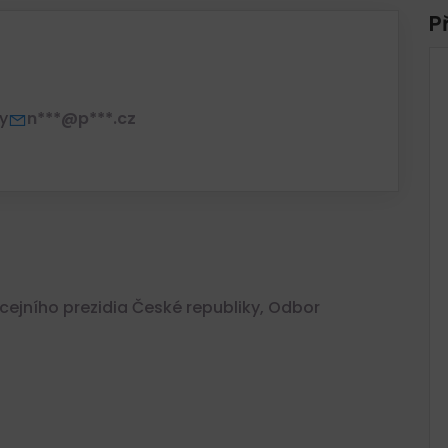
P
y
n***@p***.cz
icejního prezidia České republiky, Odbor