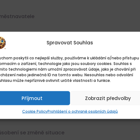
zaměstnavatele
Spravovat Souhlas
chom poskytli co nejlepší služby, používáme k ukládání a/nebo přístupu 
ormacím o zařízení, technologie jako jsou soubory cookies. Souhlas s
hodou
mito technologiemi nám umožní zpracovávat údaje, jako je chování při
ocházení nebo jedinečná ID na tomto webu. Nesouhlas nebo odvolání
hlasu může nepříznivě ovlivnit určité vlastnosti a funkce.
Příjmout
Zobrazit předvolby
Cookie Policy
Prohlášení o ochraně osobních údajů
 odpovědnost, pečlivost
působení se změně situace