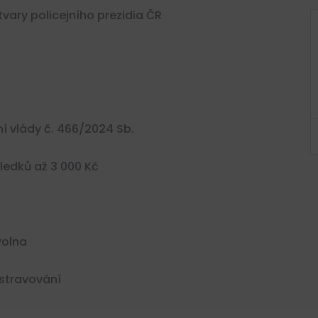
vary policejního prezidia ČR
POLICIE ČR, ÚSTECKÝ KRAJ
lní
– PŘIDEJ SE K NÁM A STAŇ
SE HRDINOU SVÉHO MĚSTA
Ústí nad Labem, Česko
45.320,- KčKč - 63.440,- KčKč
ení vlády č. 466/2024 Sb.
Plný úvazek
ledků až 3 000 Kč
volna
 stravování