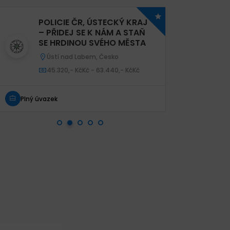
POLICIE ČR, ÚSTECKÝ KRAJ
Ka
– PŘIDEJ SE K NÁM A STAŇ
os
SE HRDINOU SVÉHO MĚSTA
Kn
Ústecký kraj, Česko
R
1
Plný úvazek
Plný úva