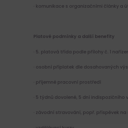
· komunikace s organizačními články a út
Obchodní zástupce /
Obchodník — AI virtuá
energetik
celá ČR
Platové podmínky a další benefity
Plný úvazek
· 5. platová třída podle přílohy č. 1 naříz
· osobní příplatek dle dosahovaných výs
· příjemné pracovní prostředí
· 5 týdnů dovolené, 5 dní indispozičního 
· závodní stravování, popř. příspěvek na
· vzdělávací kurzy