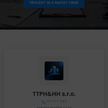
PŘIHLÁSIT SE A NAPSAT FIRMĚ
TTPH&HH s.r.o.
*** *** 777