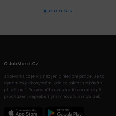
O JobMarkt.cz
JobMarkt.cz je víc než jen o hledání práce. Je to
dynamický ekosystém, kde se talent setkává s
příležitostí.
Pozvedněte svou kariéru s námi při
procházení nepřeberným množstvím nabídek!