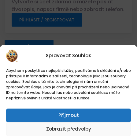
Vytvořte si účet zdarma a můžete poslat
životopis, napsat firmě nebo zobrazit telefon.
PŘIHLÁSIT / REGISTROVAT
SDÍLET
Spravovat Souhlas
Vytisknout informace o pozici
Abychom poskytli co nejlepší služby, používáme k ukládání a/nebo
přístupu k informacím o zařízení, technologie jako jsou soubory
cookies. Souhlas s těmito technologiemi nám umožní
zpracovávat údaje, jako je chování při procházení nebo jedinečná
Přehled práce
ID na tomto webu. Nesouhlas nebo odvolání souhlasu může
nepříznivě ovlivnit určité vlastnosti a funkce.
Datum zveřejnění
Příjmout
03.08.2026
Umístění
Zobrazit předvolby
TTPH&HH s.r.o. (1), K Hájku, Nová