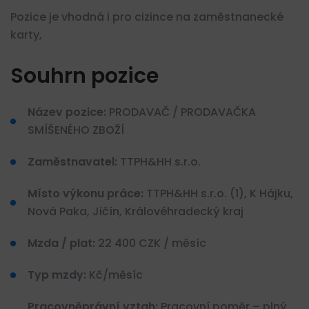
Pozice je vhodná i pro cizince na zaměstnanecké
karty,
Souhrn pozice
Název pozice:
PRODAVAČ / PRODAVAČKA
SMÍŠENÉHO ZBOŽÍ
Zaměstnavatel:
TTPH&HH s.r.o.
Místo výkonu práce:
TTPH&HH s.r.o. (1), K Hájku,
Nová Paka, Jičín, Královéhradecký kraj
Mzda / plat:
22 400 CZK / měsíc
Typ mzdy:
Kč/měsíc
Pracovněprávní vztah:
Pracovní poměr – plný