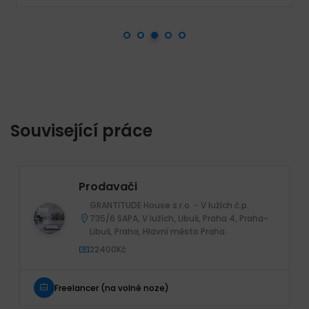
Související práce
Prodavači
GRANTITUDE House s.r.o. - V lužích č.p.
735/6 SAPA, V lužích, Libuš, Praha 4, Praha-
Libuš, Praha, Hlavní město Praha
22400Kč
Freelancer (na volné noze)