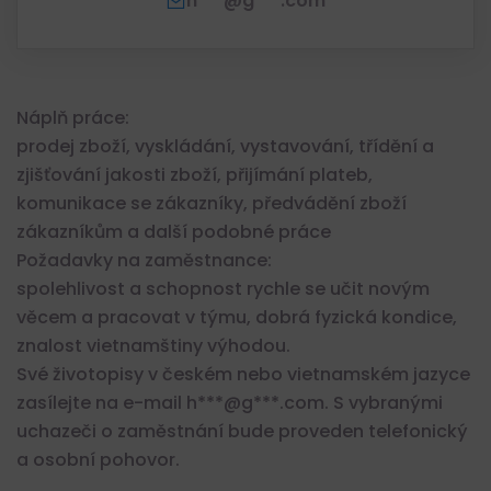
h***@g***.com
Náplň práce:
prodej zboží, vyskládání, vystavování, třídění a
zjišťování jakosti zboží, přijímání plateb,
komunikace se zákazníky, předvádění zboží
zákazníkům a další podobné práce
Požadavky na zaměstnance:
spolehlivost a schopnost rychle se učit novým
věcem a pracovat v týmu, dobrá fyzická kondice,
znalost vietnamštiny výhodou.
Své životopisy v českém nebo vietnamském jazyce
zasílejte na e-mail h***@g***.com. S vybranými
uchazeči o zaměstnání bude proveden telefonický
a osobní pohovor.