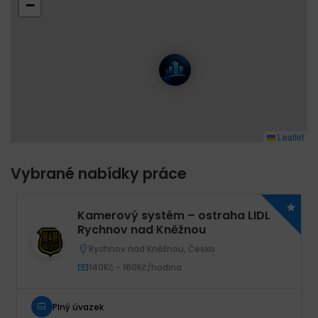
−
Leaflet
Vybrané nabídky práce
Kamerový systém – ostraha LIDL
Rychnov nad Kněžnou
Rychnov nad Kněžnou, Česko
140Kč - 160Kč/hodina
Plný úvazek