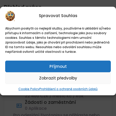
Přehled práce
Spravovat Souhlas
Datum zveřejnění
Abychom poskytli co nejlepší služby, používáme k ukládání a/nebo
07.08.2026
přístupu k informacím o zařízení, technologie jako jsou soubory
Umístění
cookies. Souhlas s těmito technologiemi nám umožní
zpracovávat údaje, jako je chování při procházení nebo jedinečná
Trong Manh Duong - Husova tř.,
ID na tomto webu. Nesouhlas nebo odvolání souhlasu může
Husova tř., České Budějovice 2,
nepříznivě ovlivnit určité vlastnosti a funkce.
České Budějovice, Jihočeský kraj
Kategorie
Příjmout
Prodavač
Plat
Zobrazit předvolby
22400Kč
Cookie Policy
Prohlášení o ochraně osobních údajů
Plat
22 400 CZK / měsíc Kč / Rok
Žádosti o zaměstnání
0 Aplikace
Pro odeslání životopisu se přihlaste nebo