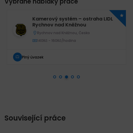
Vybrané nabídky práce
Kamerový systém – ostraha LIDL
Rychnov nad Kněžnou
Rychnov nad Kněžnou, Česko
140Kč - 160Kč/hodina
Plný úvazek
Související práce