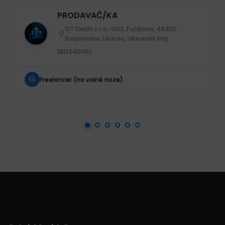
PRODAVAČ/KA
DT Decin s.r.o,-002, Fučíkova, 46401,
Raspenava, Liberec, Liberecký kraj
22400Kč
Freelancer (na volné noze)