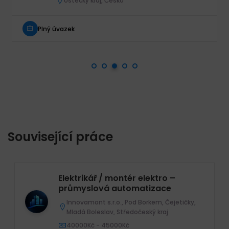
Ústecký kraj, Česko
Plný úvazek
Související práce
Elektrikář / montér elektro –
průmyslová automatizace
Innovamont s.r.o., Pod Borkem, Čejetičky,
Mladá Boleslav, Středočeský kraj
40000Kč - 45000Kč