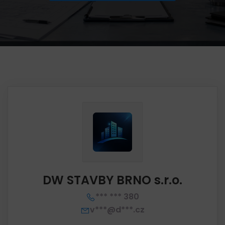
DW STAVBY BRNO s.r.o.
*** *** 380
v***@d***.cz