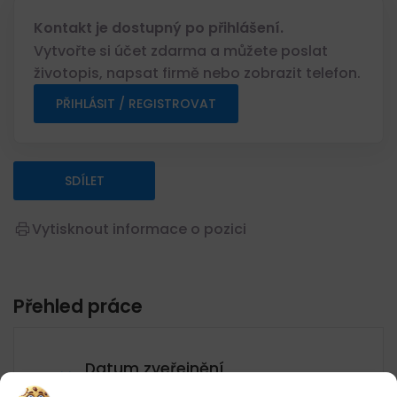
Kontakt je dostupný po přihlášení.
Vytvořte si účet zdarma a můžete poslat
životopis, napsat firmě nebo zobrazit telefon.
PŘIHLÁSIT / REGISTROVAT
SDÍLET
Vytisknout informace o pozici
Přehled práce
Datum zveřejnění
05.08.2026