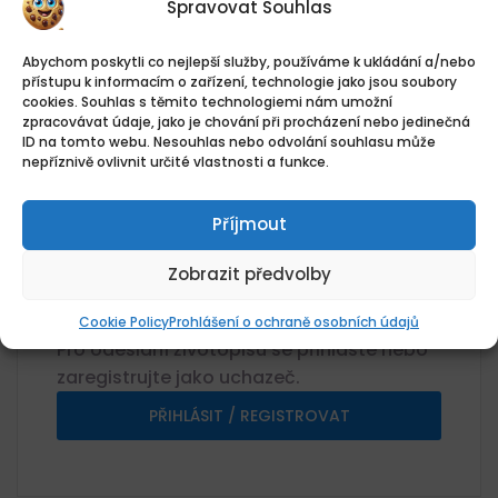
Spravovat Souhlas
Umístění
DW STAVBY BRNO s.r.o. - prac.
Abychom poskytli co nejlepší služby, používáme k ukládání a/nebo
Olomouc, Lazecká, Lazce, Olomouc,
přístupu k informacím o zařízení, technologie jako jsou soubory
Olomoucký kraj
cookies. Souhlas s těmito technologiemi nám umožní
zpracovávat údaje, jako je chování při procházení nebo jedinečná
Kategorie
ID na tomto webu. Nesouhlas nebo odvolání souhlasu může
Elektroinstalatér
Projektant
nepříznivě ovlivnit určité vlastnosti a funkce.
Plat
80000Kč
Příjmout
Plat
80 000 CZK / měsíc Kč / Rok
Zobrazit předvolby
Žádosti o zaměstnání
0 Aplikace
Cookie Policy
Prohlášení o ochraně osobních údajů
Pro odeslání životopisu se přihlaste nebo
zaregistrujte jako uchazeč.
PŘIHLÁSIT / REGISTROVAT