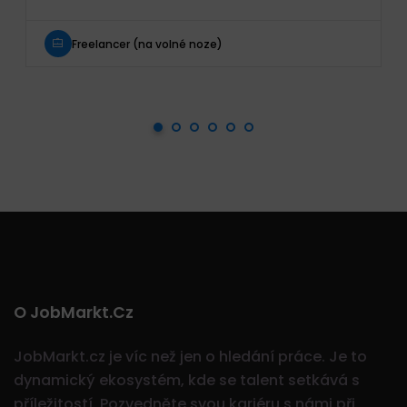
Freelancer (na volné noze)
O JobMarkt.cz
JobMarkt.cz je víc než jen o hledání práce. Je to
dynamický ekosystém, kde se talent setkává s
příležitostí.
Pozvedněte svou kariéru s námi při