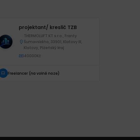
projektant/ kreslič TZB
El
THERMOLUFT KT s.r.o., Franty
Šumavského, 33901, Klatovy III,
Klatovy, Plzeňský kraj
40000Kč
Freelanc
Freelancer (na volné noze)