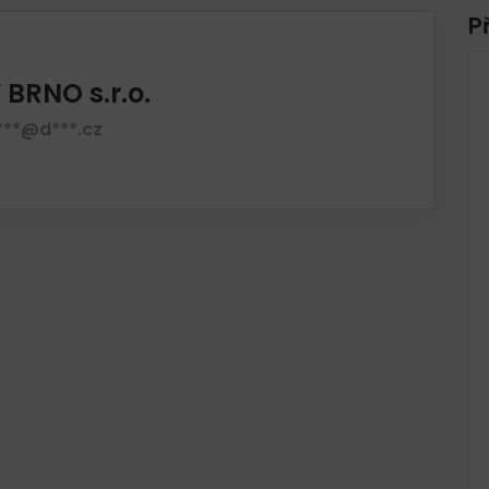
P
BRNO s.r.o.
***@d***.cz