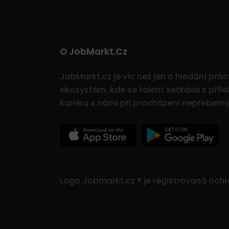
O JobMarkt.cz
JobMarkt.cz je víc než jen o hledání prá
ekosystém, kde se talent setkává s přílež
kariéru s námi při procházení nepřeber
Logo Jobmarkt.cz ® je registrovaná och