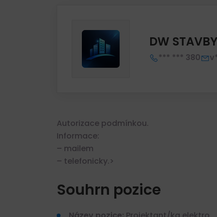
DW STAVBY 
*** *** 380
v
Autorizace podmínkou.
Informace:
– mailem
– telefonicky.>
Souhrn pozice
Název pozice:
Projektant/ka elektro