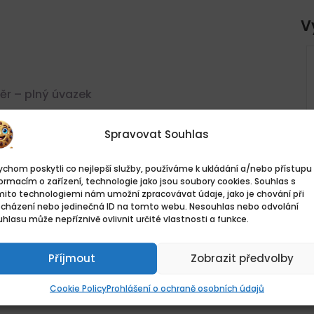
V
POLICIE ČR, ÚSTECKÝ KRAJ
– PŘIDEJ SE K NÁM A STAŇ
r – plný úvazek
SE HRDINOU SVÉHO MĚSTA
Ústí nad Labem, Česko
Spravovat Souhlas
45.320,- KčKč - 63.440,- KčKč
chom poskytli co nejlepší služby, používáme k ukládání a/nebo přístupu 
Plný úvazek
ormacím o zařízení, technologie jako jsou soubory cookies. Souhlas s
osoby
mito technologiemi nám umožní zpracovávat údaje, jako je chování při
ocházení nebo jedinečná ID na tomto webu. Nesouhlas nebo odvolání
hlasu může nepříznivě ovlivnit určité vlastnosti a funkce.
vateli
Příjmout
Zobrazit předvolby
Cookie Policy
Prohlášení o ochraně osobních údajů