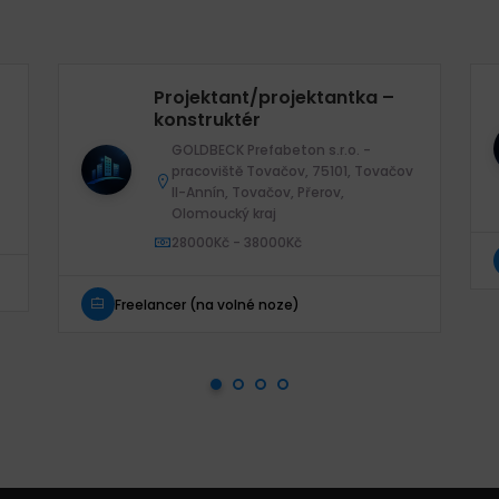
Projektant/projektantka –
konstruktér
GOLDBECK Prefabeton s.r.o. -
pracoviště Tovačov, 75101, Tovačov
II-Annín, Tovačov, Přerov,
Olomoucký kraj
28000Kč - 38000Kč
Freelancer (na volné noze)