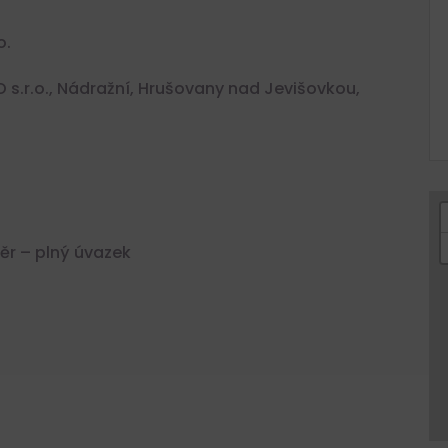
o.
.r.o., Nádražní, Hrušovany nad Jevišovkou,
r – plný úvazek