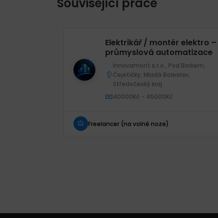
Související práce
Elektrikář / montér elektro –
průmyslová automatizace
Innovamont s.r.o., Pod Borkem,
Čejetičky, Mladá Boleslav,
Středočeský kraj
40000Kč - 45000Kč
Freelancer (na volné noze)