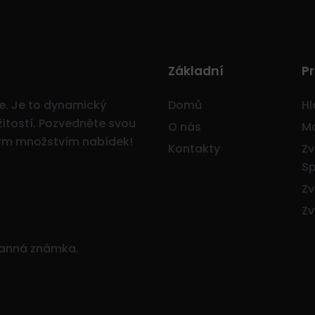
Základní
Pr
ce. Je to dynamický
Domů
Hl
itostí.
Pozvedněte svou
O nás
Mo
ným množstvím nabídek!
Kontakty
Zv
Sp
Zv
Zv
ranná známka.