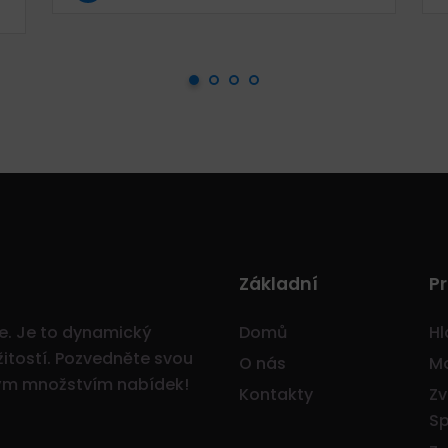
Základní
Pr
ce. Je to dynamický
Domů
Hl
itostí.
Pozvedněte svou
O nás
Mo
ným množstvím nabídek!
Kontakty
Zv
Sp