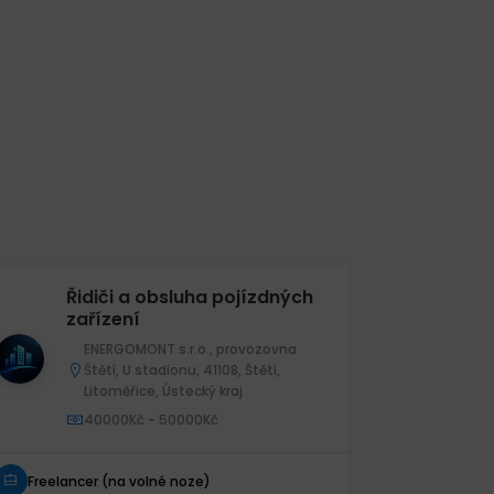
Řidiči a obsluha pojízdných
Ři
zařízení
ENERGOMONT s.r.o., provozovna
Štětí, U stadionu, 41108, Štětí,
Litoměřice, Ústecký kraj
40000Kč - 50000Kč
Freelanc
Freelancer (na volné noze)