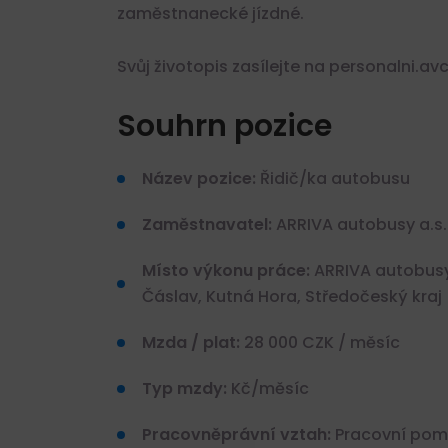
zaměstnanecké jízdné.
Svůj životopis zasílejte na personalni.av
POLICIE ČR, ÚSTECKÝ
– PŘIDEJ SE K NÁM A 
Souhrn pozice
SE HRDINOU SVÉHO M
Ústí nad Labem, Česko
Název pozice:
Řidič/ka autobusu
45.320,- KčKč - 63.440,- 
Zaměstnavatel:
ARRIVA autobusy a.s.
Plný úvazek
Místo výkonu práce:
ARRIVA autobusy 
Čáslav, Kutná Hora, Středočeský kraj
Mzda / plat:
28 000 CZK / měsíc
Typ mzdy:
Kč/měsíc
Pracovněprávní vztah:
Pracovní pomě