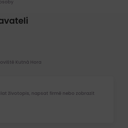
osoby
vateli
oviště Kutná Hora
at životopis, napsat firmě nebo zobrazit