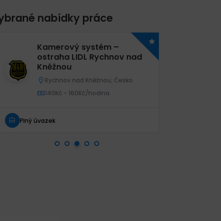
ybrané nabídky práce
Kamerový systém –
Ka
ostraha LIDL Rychnov nad
os
Kněžnou
Ji
Rychnov nad Kněžnou, Česko
B
140Kč - 160Kč/hodina
1
Plný úvazek
Plný úva