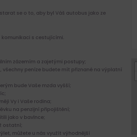
tarat se o to, aby byl Váš autobus jako ze
i komunikaci s cestujícími.
bilním zázemím a zajetými postupy;
, všechny peníze budete mít přiznané na výplatní
kterým bude Vaše mzda vyšší;
íc;
ěji Vy i Vaše rodina;
vku na penzijní připojištění;
li jako v bavlnce;
ž ostatní;
výlet, můžete u nás využít výhodnější