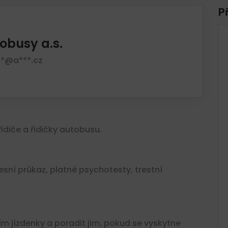
P
obusy a.s.
**@a***.cz
idiče a řidičky autobusu.
esní průkaz, platné psychotesty, trestní
ím jízdenky a poradit jim, pokud se vyskytne