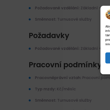
Požadované vzdělání:
Základní + pra
Směnnost:
Turnusové služby
Aby
inf
Požadavky
tě
pr
sou
Požadované vzdělání:
Základní + pra
Pracovní podmínky
Pracovněprávní vztah:
Pracovní pomě
Typ mzdy:
Kč/měsíc
Směnnost:
Turnusové služby