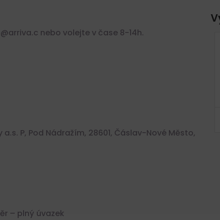
V
c@arriva.c nebo volejte v čase 8-14h.
 KRAJ
POLICIE ČR, ÚSTECKÝ KRAJ
STAŇ
– PŘIDEJ SE K NÁM A STAŇ
ĚSTA
SE HRDINOU SVÉHO MĚSTA
Ústecký kraj, Česko
KčKč
Plný úvazek
a.s. P, Pod Nádražím, 28601, Čáslav-Nové Město,
r – plný úvazek