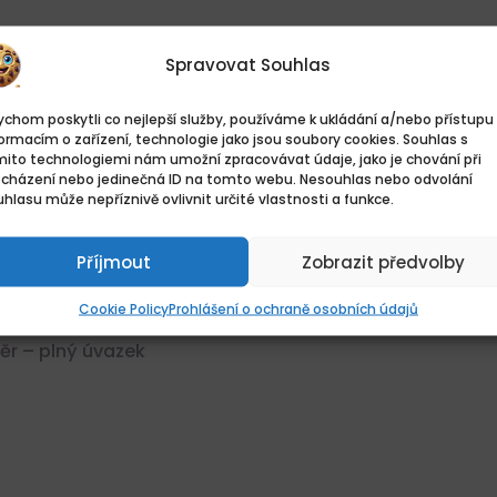
ktická škola
Spravovat Souhlas
chom poskytli co nejlepší služby, používáme k ukládání a/nebo přístupu 
ormacím o zařízení, technologie jako jsou soubory cookies. Souhlas s
mito technologiemi nám umožní zpracovávat údaje, jako je chování při
ocházení nebo jedinečná ID na tomto webu. Nesouhlas nebo odvolání
hlasu může nepříznivě ovlivnit určité vlastnosti a funkce.
ktická škola
Příjmout
Zobrazit předvolby
Cookie Policy
Prohlášení o ochraně osobních údajů
r – plný úvazek