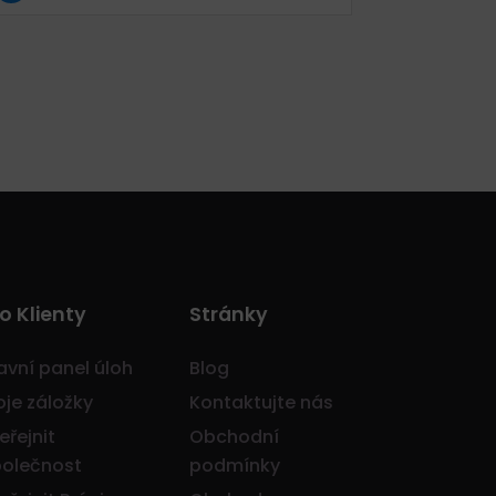
o Klienty
Stránky
avní panel úloh
Blog
je záložky
Kontaktujte nás
eřejnit
Obchodní
olečnost
podmínky