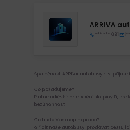
ARRIVA aut
*** *** 031
l*
Společnost ARRIVA autobusy a.s. přijme ř
Co požadujeme?
Platné řidičské oprávnění skupiny D, prof
bezúhonnost
Co bude Vaší náplní práce?
o řídit naše autobusy, prodávat cestujíc