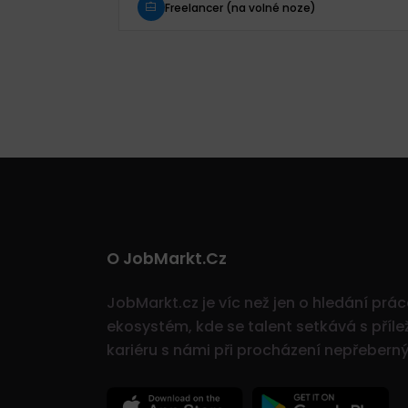
Freelancer (na volné noze)
O JobMarkt.cz
JobMarkt.cz je víc než jen o hledání prá
ekosystém, kde se talent setkává s přílež
kariéru s námi při procházení nepřeber