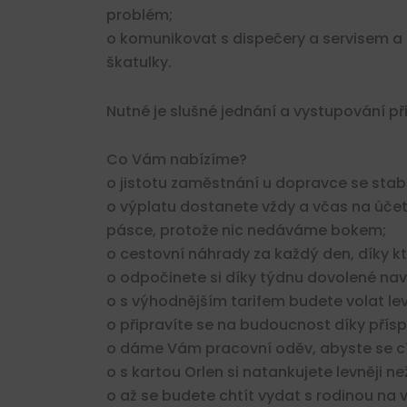
problém;
o komunikovat s dispečery a servisem a s
škatulky.
Nutné je slušné jednání a vystupování př
Co Vám nabízíme?
o jistotu zaměstnání u dopravce se sta
o výplatu dostanete vždy a včas na účet
pásce, protože nic nedáváme bokem;
o cestovní náhrady za každý den, díky 
o odpočinete si díky týdnu dovolené nav
o s výhodnějším tarifem budete volat levn
o připravíte se na budoucnost díky příspě
o dáme Vám pracovní oděv, abyste se cíti
o s kartou Orlen si natankujete levněji ne
o až se budete chtít vydat s rodinou na 