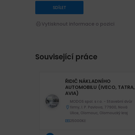
SDÍLET
Vytisknout informace o pozici
Související práce
ŘIDIČ NÁKLADNÍHO
AUTOMOBILU (IVECO, TATRA,
AVIA)
MODOS spol. s r.o. - Stavební dvůr
firmy, I. P. Pavlova, 77900, Nová
Ulice, Olomouc, Olomoucký kraj
25000Kč