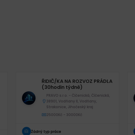
ŘIDIČ/KA NA ROZVOZ PRÁDLA
(30hodin týdně)
PRAVO s.r.o. - Číčenická, Číčenická,
38901, Vodňany II, Vodňany,
Strakonice, Jihočeský kraj
25000Kč - 30000Kč
Žádný typ práce