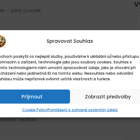
V
r – plný úvazek
POLICIE ČR, ÚSTECKÝ KRAJ
lní
– PŘIDEJ SE K NÁM A STAŇ
SE HRDINOU SVÉHO MĚSTA
Spravovat Souhlas
Ústí nad Labem, Česko
45.320,- KčKč - 63.440,- KčKč
osoby
chom poskytli co nejlepší služby, používáme k ukládání a/nebo přístupu 
ormacím o zařízení, technologie jako jsou soubory cookies. Souhlas s
mito technologiemi nám umožní zpracovávat údaje, jako je chování při
Plný úvazek
vateli
ocházení nebo jedinečná ID na tomto webu. Nesouhlas nebo odvolání
hlasu může nepříznivě ovlivnit určité vlastnosti a funkce.
Příjmout
Zobrazit předvolby
Cookie Policy
Prohlášení o ochraně osobních údajů
oviště Teplice