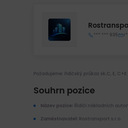
Rostranspor
*** *** 935
r
Požadujeme: řidičský průkaz sk.C, E, C+E
Souhrn pozice
Název pozice:
Řidiči nákladních autom
Zaměstnavatel:
Rostransport s.r.o.