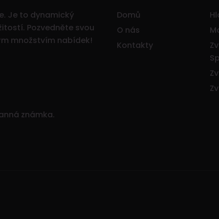
ce. Je to dynamický
Domů
Hl
itostí.
Pozvedněte svou
O nás
Mo
ným množstvím nabídek!
Kontakty
Zv
Sp
Zv
Zv
ranná známka.