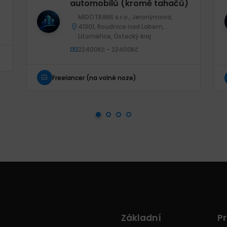
automobilů (kromě tahačů)
MIDOTRANS s.r.o., Jeronýmova,
41301, Roudnice nad Labem,
Litoměřice, Ústecký kraj
22400Kč - 22400Kč
Freelancer (na volné noze)
Základní
Pr