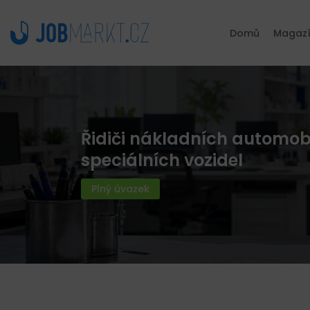
Domů
Magaz
Řidiči nákladních automob
speciálních vozidel
Plný úvazek