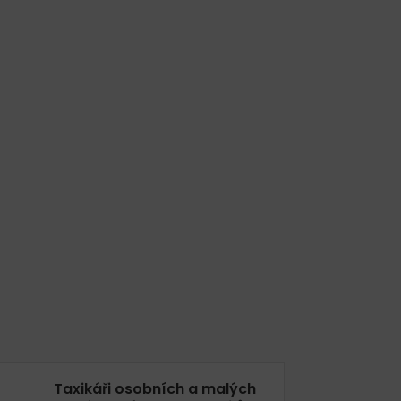
Taxikáři osobních a malých
Ři