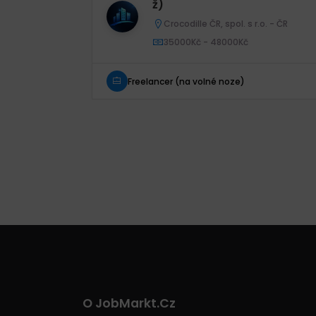
ž)
Crocodille ČR, spol. s r.o. - ČR
35000Kč - 48000Kč
Freelancer (na volné noze)
O JobMarkt.cz