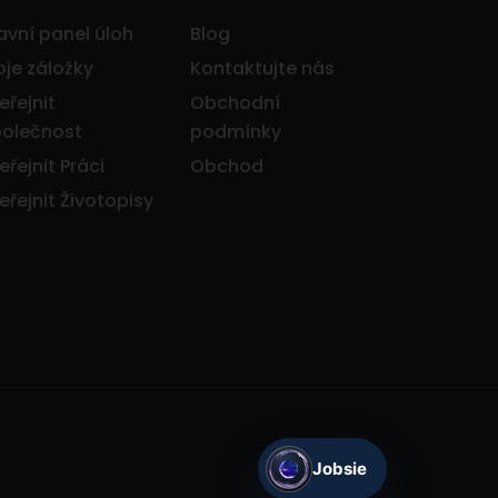
avní panel úloh
Blog
je záložky
Kontaktujte nás
eřejnit
Obchodní
olečnost
podmínky
eřejnit Práci
Obchod
eřejnit Životopisy
Jobsie