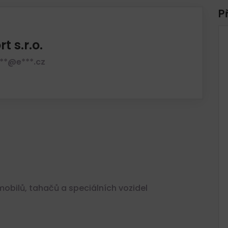
P
t s.r.o.
***@e***.cz
obilů, tahačů a speciálních vozidel