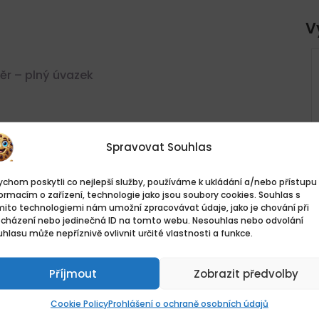
V
 KRAJ
POLICIE ČR, ÚSTECKÝ KRAJ
r – plný úvazek
STAŇ
– PŘIDEJ SE K NÁM A STAŇ
ĚSTA
SE HRDINOU SVÉHO MĚSTA
Ústecký kraj, Česko
KčKč
Spravovat Souhlas
Plný úvazek
osoby
chom poskytli co nejlepší služby, používáme k ukládání a/nebo přístupu 
ormacím o zařízení, technologie jako jsou soubory cookies. Souhlas s
mito technologiemi nám umožní zpracovávat údaje, jako je chování při
vateli
ocházení nebo jedinečná ID na tomto webu. Nesouhlas nebo odvolání
hlasu může nepříznivě ovlivnit určité vlastnosti a funkce.
Příjmout
Zobrazit předvolby
Cookie Policy
Prohlášení o ochraně osobních údajů