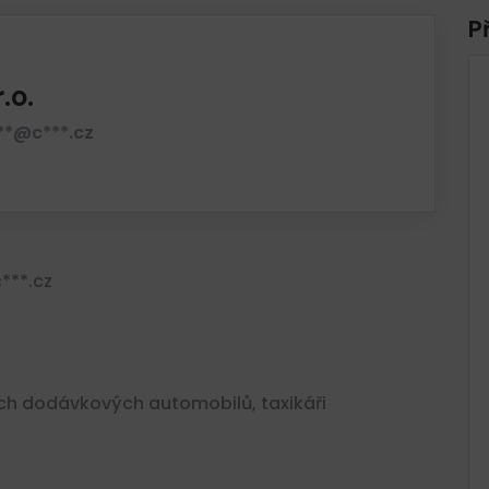
P
.o.
***@c***.cz
***.cz
ch dodávkových automobilů, taxikáři