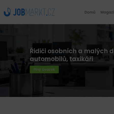
Domů
Magaz
Řidiči osobních a malých
automobilů, taxikáři
Plný úvazek