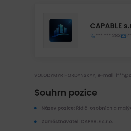
CAPABLE s.r
*** *** 283
i
VOLODYMYR HORDYNSKYY, e-mail: i***@c
Souhrn pozice
Název pozice:
Řidiči osobních a malý
Zaměstnavatel:
CAPABLE s.r.o.