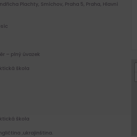
indřicha Plachty, Smíchov, Praha 5, Praha, Hlavní
síc
r – plný úvazek
ktická škola
ktická škola
ličtina ,ukrajinština.