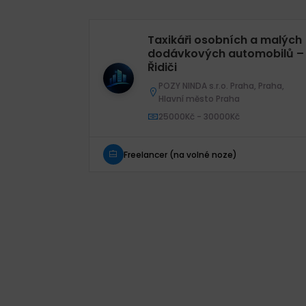
Taxikáři osobních a malých
dodávkových automobilů –
Řidiči
POZY NINDA s.r.o. Praha, Praha,
Hlavní město Praha
25000Kč - 30000Kč
Freelancer (na volné noze)