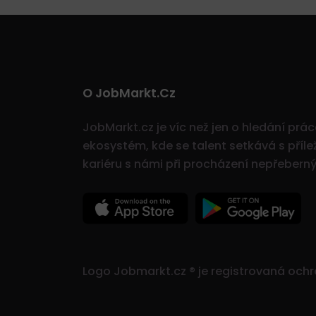
O JobMarkt.cz
JobMarkt.cz je víc než jen o hledání prá
ekosystém, kde se talent setkává s přílež
kariéru s námi při procházení nepřeber
Logo Jobmarkt.cz ® je registrovaná och