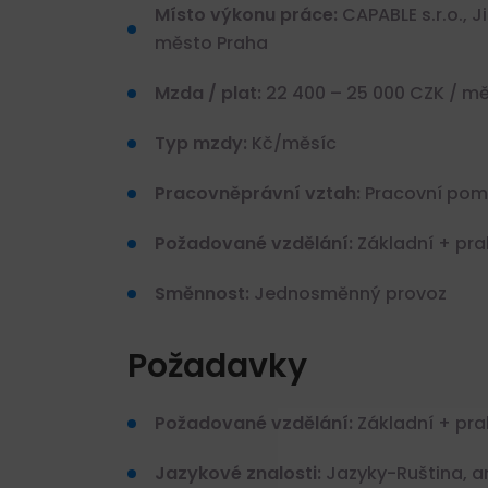
Místo výkonu práce:
CAPABLE s.r.o., J
město Praha
Mzda / plat:
22 400 – 25 000 CZK / mě
Typ mzdy:
Kč/měsíc
Pracovněprávní vztah:
Pracovní pomě
Požadované vzdělání:
Základní + pra
Směnnost:
Jednosměnný provoz
Požadavky
Požadované vzdělání:
Základní + pra
Jazykové znalosti:
Jazyky-Ruština, ang