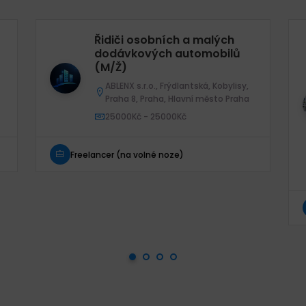
Řidiči osobních a malých
dodávkových automobilů
(M/Ž)
ABLENX s.r.o., Frýdlantská, Kobylisy,
Praha 8, Praha, Hlavní město Praha
25000Kč - 25000Kč
Freelancer (na volné noze)