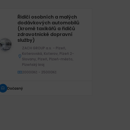
Řidiči osobních a malých
Ři
dodávkových automobilů
d
(kromě taxikářů a řidičů
(k
zdravotnické dopravní
z
služby)
sl
ZACH GROUP a.s. - Plzeň,
Koterovská, Koterov, Plzeň 2-
Slovany, Plzeň, Plzeň-město,
Plzeňský kraj
Freelanc
20000Kč - 25000Kč
Dočasný