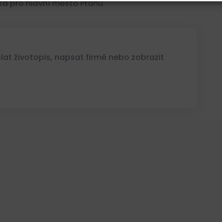
a pro hlavní město Prahu
at životopis, napsat firmě nebo zobrazit