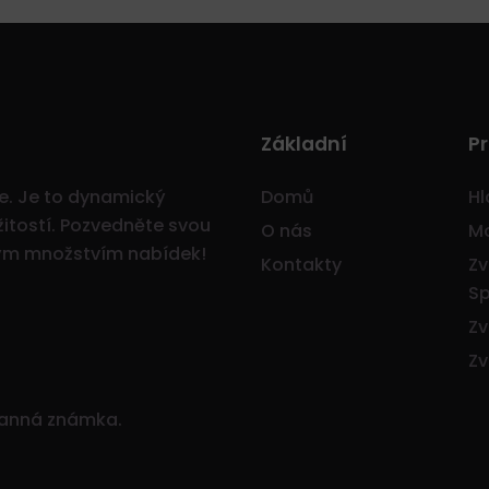
Základní
Pr
ce. Je to dynamický
Domů
Hl
itostí.
Pozvedněte svou
O nás
Mo
ným množstvím nabídek!
Kontakty
Zv
Sp
Zv
Zv
ranná známka.