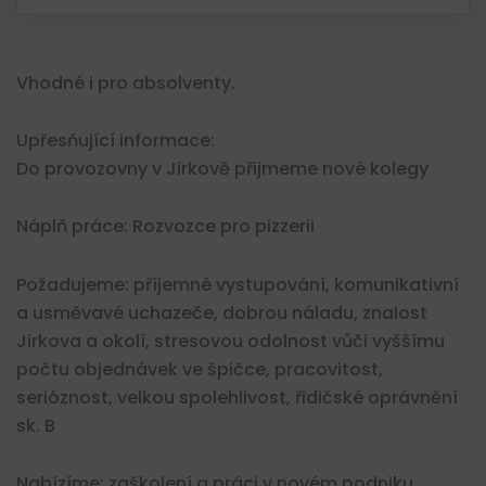
Vhodné i pro absolventy.
Upřesňující informace:
Do provozovny v Jirkově přijmeme nové kolegy
Náplň práce: Rozvozce pro pizzerii
Požadujeme: příjemné vystupování, komunikativní
a usměvavé uchazeče, dobrou náladu, znalost
Jirkova a okolí, stresovou odolnost vůči vyššímu
počtu objednávek ve špičce, pracovitost,
serióznost, velkou spolehlivost, řidičské oprávnění
sk. B
Nabízíme: zaškolení a práci v novém podniku,