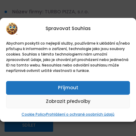
Název firmy:
TURBO PIZZA, s.r.o.
IČO:
03643395
Spravovat Souhlas
Kontaktní pracoviště:
Kontaktní pracoviště
Abychom poskytli co nejlepší služby, používáme k ukládání a/nebo
Chomutov
přístupu k informacím o zařízení, technologie jako jsou soubory
cookies. Souhlas s těmito technologiemi nám umožní
zpracovávat údaje, jako je chování při procházení nebo jedinečná
ID na tomto webu. Nesouhlas nebo odvolání souhlasu může
nepříznivě ovlivnit určité vlastnosti a funkce.
Kontakt je dostupný po přihlášení.
Vytvořte si účet zdarma a můžete poslat
Příjmout
životopis, napsat firmě nebo zobrazit telefon.
PŘIHLÁSIT / REGISTROVAT
Zobrazit předvolby
Cookie Policy
Prohlášení o ochraně osobních údajů
SDÍLET