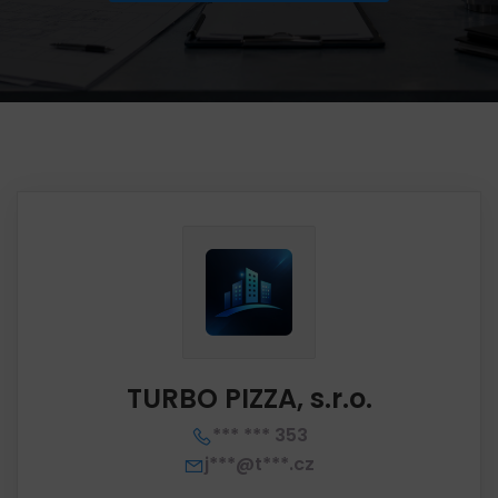
TURBO PIZZA, s.r.o.
*** *** 353
j***@t***.cz