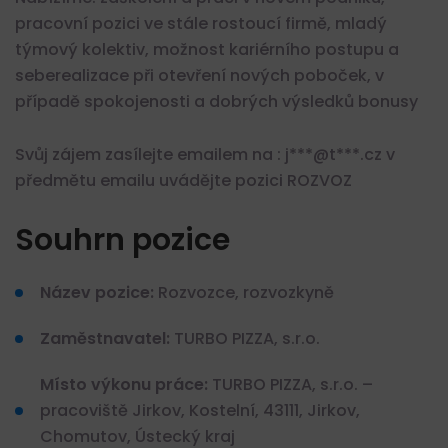
pracovní pozici ve stále rostoucí firmě, mladý
týmový kolektiv, možnost kariérního postupu a
seberealizace při otevření nových poboček, v
případě spokojenosti a dobrých výsledků bonusy
Svůj zájem zasílejte emailem na : j***@t***.cz v
předmětu emailu uvádějte pozici ROZVOZ
Souhrn pozice
Název pozice:
Rozvozce, rozvozkyně
Zaměstnavatel:
TURBO PIZZA, s.r.o.
Místo výkonu práce:
TURBO PIZZA, s.r.o. –
pracoviště Jirkov, Kostelní, 43111, Jirkov,
Chomutov, Ústecký kraj