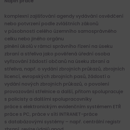
Náplň práce
komplexní zajišťování agendy vydávání osvědčení
nebo potvrzení podle zvláštních zákonů
v působnosti celého územního samosprávného
celku nebo jiného orgánu
plnění úkolů v rámci správního řízení na úseku
zbraní a střeliva jako pověřená úřední osoba
vyřizování žádostí občanů na úseku zbraní a
střeliva, např. o vydání zbrojních průkazů, zbrojních
licencí, evropských zbrojních pasů, žádostí o
vydání nových zbrojních průkazů, o povolení
provozování střelnice a další, přitom spolupracuje
s policisty a dalšími spolupracovníky
práce s elektronickým evidenčním systémem ETŘ
práce s PC, práce v síti INTRANET-práce
s databázovými systémy – např. centrální registr
zbraní, revize údajů apod.