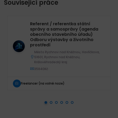
Související práce
Referent / referentka státní
správy a samosprávy (agenda
obecního stavebního úřadu)
Odboru výstavby a životního
prostředí
Město Rychnov nad Kněžnou, Havlíčkova,
51601, Rychnov nad Kněžnou,
Královéhradecký kraj
35840Kč
Freelancer (na volné noze)