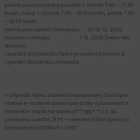
pevná pracovní doba pondělí + středa 7:00 – 17:30
hodin, úterý + čtvrtek 7:00 – 15:00 hodin, pátek 7:00
– 12:30 hodin
termín pro zaslání životopisu: do 18. 12. 2025
možnost nástupu: 1. 12. 2025 (nebo dle
dohody)
součástí přijímacího řízení je osobní pohovor a
vyplnění dotazníku uchazeče
V případě zájmu zašlete strukturovaný životopis
včetně e-mailové adresy pro účely vyrozumění a
motivační dopis na adresu k***@p***.cz, do
předmětu uveďte „9 PT – referent státní správy a
samosprávy OSZBM P I a PIII“.