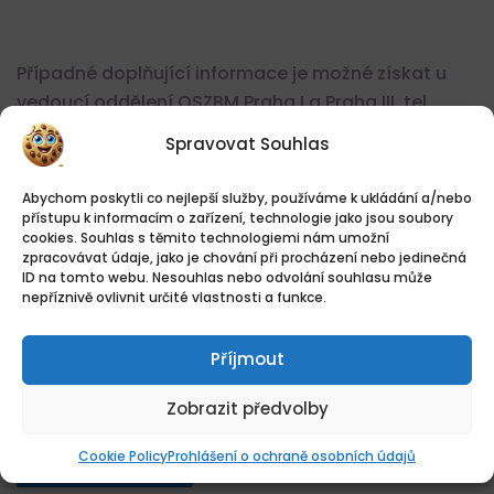
Případné doplňující informace je možné získat u
vedoucí oddělení OSZBM Praha I a Praha III, tel.
číslo: 974 822 624 nebo u zástupce vedoucí
Spravovat Souhlas
oddělení OSZBM Praha I a Praha III, tel. číslo:
974 822 617.
Abychom poskytli co nejlepší služby, používáme k ukládání a/nebo
přístupu k informacím o zařízení, technologie jako jsou soubory
cookies. Souhlas s těmito technologiemi nám umožní
zpracovávat údaje, jako je chování při procházení nebo jedinečná
Kontakt je dostupný po přihlášení.
ID na tomto webu. Nesouhlas nebo odvolání souhlasu může
nepříznivě ovlivnit určité vlastnosti a funkce.
Vytvořte si účet zdarma a můžete poslat
životopis, napsat firmě nebo zobrazit telefon.
Příjmout
PŘIHLÁSIT / REGISTROVAT
Zobrazit předvolby
Cookie Policy
Prohlášení o ochraně osobních údajů
SDÍLET