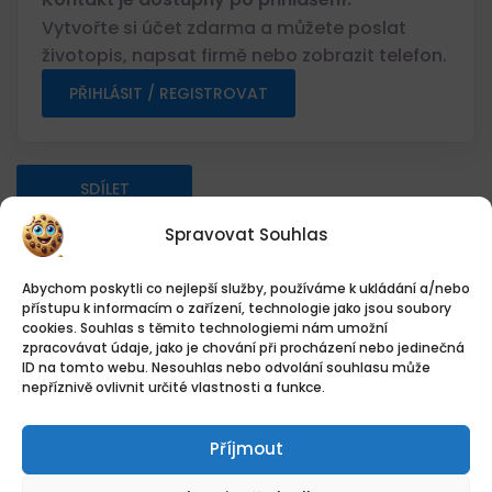
Vytvořte si účet zdarma a můžete poslat
životopis, napsat firmě nebo zobrazit telefon.
PŘIHLÁSIT / REGISTROVAT
SDÍLET
Spravovat Souhlas
Vytisknout informace o pozici
Abychom poskytli co nejlepší služby, používáme k ukládání a/nebo
přístupu k informacím o zařízení, technologie jako jsou soubory
cookies. Souhlas s těmito technologiemi nám umožní
Přehled práce
zpracovávat údaje, jako je chování při procházení nebo jedinečná
ID na tomto webu. Nesouhlas nebo odvolání souhlasu může
nepříznivě ovlivnit určité vlastnosti a funkce.
Datum zveřejnění
09.08.2026
Příjmout
Umístění