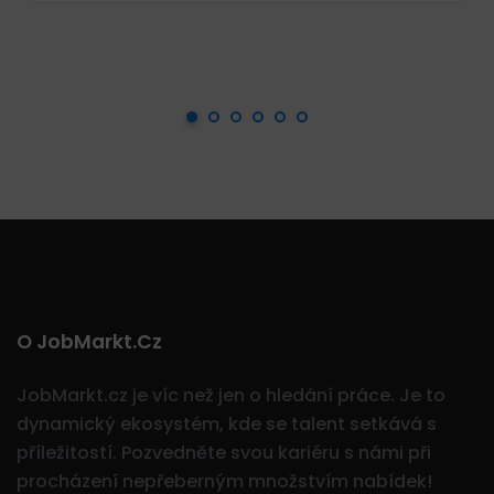
O JobMarkt.cz
JobMarkt.cz je víc než jen o hledání práce. Je to
dynamický ekosystém, kde se talent setkává s
příležitostí.
Pozvedněte svou kariéru s námi při
procházení nepřeberným množstvím nabídek!