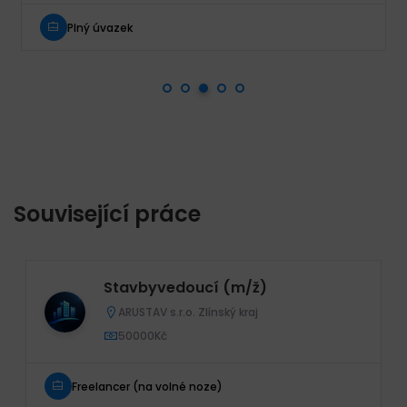
Plný úvazek
Související práce
Stavbyvedoucí (m/ž)
ARUSTAV s.r.o. Zlínský kraj
50000Kč
Freelancer (na volné noze)