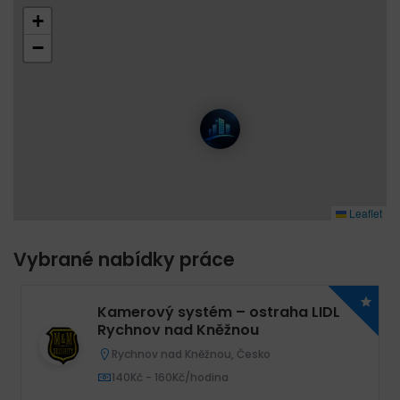
+
−
Leaflet
Vybrané nabídky práce
Kamerový systém – ostraha LIDL
Rychnov nad Kněžnou
Rychnov nad Kněžnou, Česko
140Kč - 160Kč/hodina