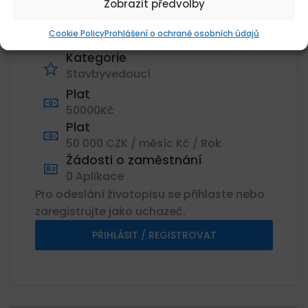
Zobrazit předvolby
IMOS Brno, a.s., ČR, Ostrava,
Ostrava-město, Moravskoslezský
Cookie Policy
Prohlášení o ochraně osobních údajů
kraj
Kategorie
Stavbyvedoucí
Plat
50000Kč
Plat
50 000 CZK / měsíc Kč / Rok
Žádosti o zaměstnání
0 Aplikace
Pro odeslání životopisu se přihlaste nebo
zaregistrujte jako uchazeč.
PŘIHLÁSIT / REGISTROVAT