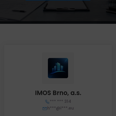
IMOS Brno, a.s.
*** *** 314
h***@i***.eu