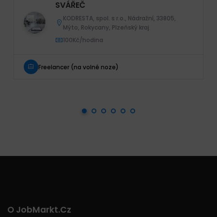
SVÁŘEČ
KODRESTA, spol. s r.o., Nádražní, 33805,
Mýto, Rokycany, Plzeňský kraj
100Kč/hodina
Freelancer (na volné noze)
O JobMarkt.cz