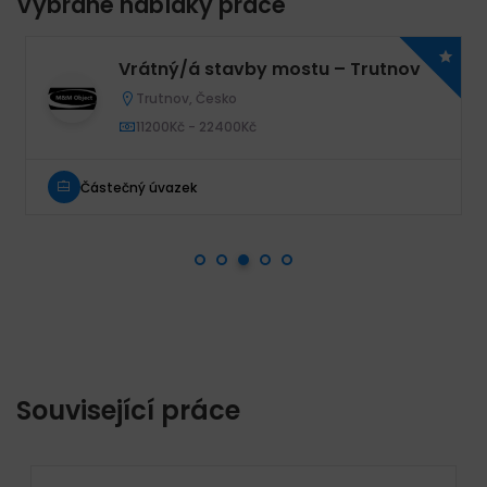
Vybrané nabídky práce
Vrátný/á stavby mostu – Trutnov
Trutnov, Česko
11200Kč - 22400Kč
Částečný úvazek
Související práce