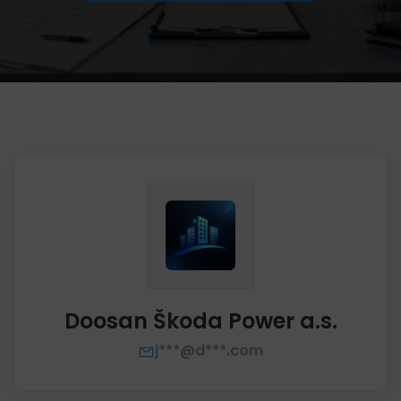
Doosan Škoda Power a.s.
j***@d***.com