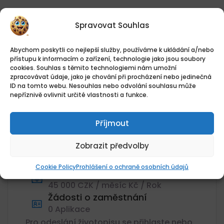
Přehled práce
Spravovat Souhlas
Datum zveřejnění
Abychom poskytli co nejlepší služby, používáme k ukládání a/nebo
přístupu k informacím o zařízení, technologie jako jsou soubory
04.08.2026
cookies. Souhlas s těmito technologiemi nám umožní
Umístění
zpracovávat údaje, jako je chování při procházení nebo jedinečná
Doosan Škoda Power a.s., Tylova,
ID na tomto webu. Nesouhlas nebo odvolání souhlasu může
nepříznivě ovlivnit určité vlastnosti a funkce.
30100, Jižní Předměstí, Plzeň 3, Plzeň,
Plzeň-město, Plzeňský kraj
Kategorie
Příjmout
Svářeč
Zobrazit předvolby
Plat
45000Kč
Cookie Policy
Prohlášení o ochraně osobních údajů
Plat
45 000 CZK / měsíc Kč / Rok
Žádosti o zaměstnání
0 Aplikace
Pro odeslání životopisu se přihlaste nebo