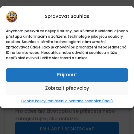
Datum zveřejnění
Spravovat Souhlas
07.08.2026
Umístění
Abychom poskytli co nejlepší služby, používáme k ukládání a/nebo
Hotei s.r.o. Praha, Praha, Hlavní
přístupu k informacím o zařízení, technologie jako jsou soubory
cookies. Souhlas s těmito technologiemi nám umožní
město Praha
zpracovávat údaje, jako je chování při procházení nebo jedinečná
Kategorie
ID na tomto webu. Nesouhlas nebo odvolání souhlasu může
nepříznivě ovlivnit určité vlastnosti a funkce.
Taxikář
Plat
22400Kč
Příjmout
Plat
Zobrazit předvolby
22 400 CZK / měsíc Kč / Rok
Žádosti o zaměstnání
Cookie Policy
Prohlášení o ochraně osobních údajů
0 Aplikace
Pro odeslání životopisu se přihlaste nebo
zaregistrujte jako uchazeč.
PŘIHLÁSIT / REGISTROVAT