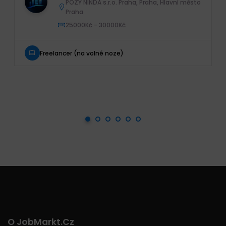
POZY NINDA s.r.o. Praha, Praha, Hlavní město
Praha
25000Kč - 30000Kč
Freelancer (na volné noze)
O JobMarkt.cz