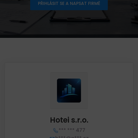
PŘIHLÁSIT SE A NAPSAT FIRMĚ
Hotei s.r.o.
*** *** 477