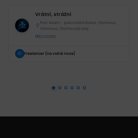
Vrátní, strážní
Petr Adam - pracoviště Holice, Olomouc,
Olomouc, Olomoucký kraj
22400Kč
Freelancer (na volné noze)