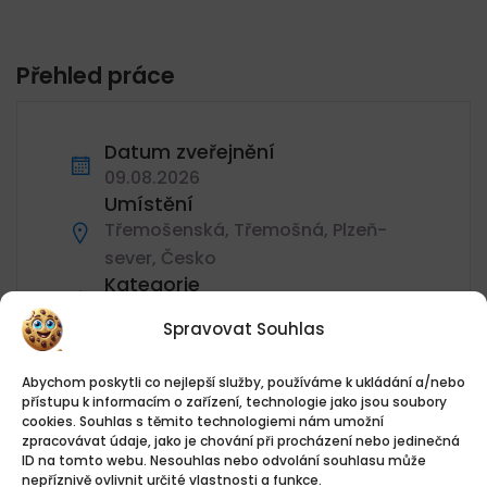
Přehled práce
Datum zveřejnění
09.08.2026
Umístění
Třemošenská, Třemošná, Plzeň-
sever, Česko
Kategorie
Pracovník ostrahy
Spravovat Souhlas
hodiny
40 h/týden
Abychom poskytli co nejlepší služby, používáme k ukládání a/nebo
Hodnotit
přístupu k informacím o zařízení, technologie jako jsou soubory
140Kč - 160Kč/hodina
cookies. Souhlas s těmito technologiemi nám umožní
zpracovávat údaje, jako je chování při procházení nebo jedinečná
Žádosti o zaměstnání
ID na tomto webu. Nesouhlas nebo odvolání souhlasu může
0 Aplikace
nepříznivě ovlivnit určité vlastnosti a funkce.