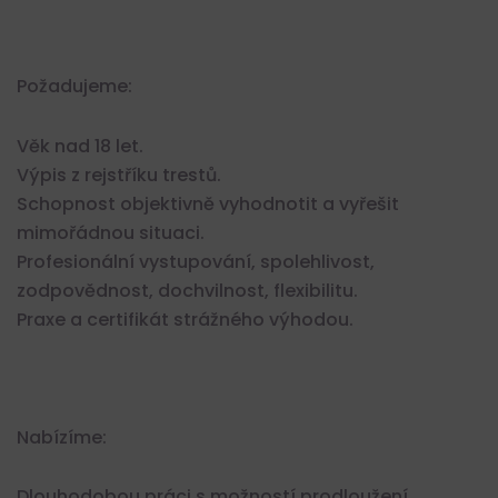
Požadujeme:
Věk nad 18 let.
Výpis z rejstříku trestů.
Schopnost objektivně vyhodnotit a vyřešit
mimořádnou situaci.
Profesionální vystupování, spolehlivost,
zodpovědnost, dochvilnost, flexibilitu.
Praxe a certifikát strážného výhodou.
Nabízíme:
Dlouhodobou práci s možností prodloužení