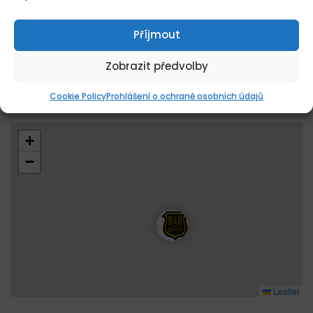
Pro odeslání životopisu se přihlaste nebo
zaregistrujte jako uchazeč.
Příjmout
PŘIHLÁSIT / REGISTROVAT
Zobrazit předvolby
Cookie Policy
Prohlášení o ochraně osobních údajů
+
−
Leaflet