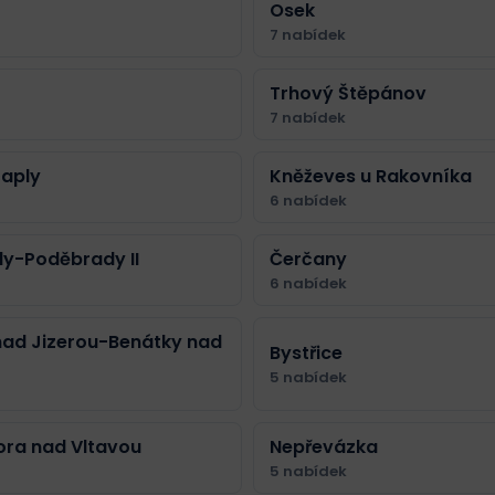
Osek
7 nabídek
Trhový Štěpánov
7 nabídek
čaply
Kněževes u Rakovníka
6 nabídek
y-Poděbrady II
Čerčany
6 nabídek
nad Jizerou-Benátky nad
Bystřice
5 nabídek
ora nad Vltavou
Nepřevázka
5 nabídek