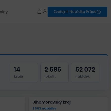
Zveřejnit Nabídku Práce
akty
14
2 585
52 072
krajů
lokalit
nabídek
Jihomoravský kraj
1 503 nabídky