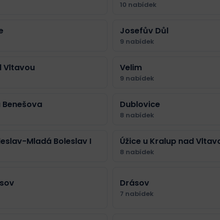
10 nabídek
e
Josefův Důl
9 nabídek
d Vltavou
Velim
9 nabídek
u Benešova
Dublovice
8 nabídek
eslav-Mladá Boleslav I
Úžice u Kralup nad Vltav
8 nabídek
usov
Drásov
7 nabídek