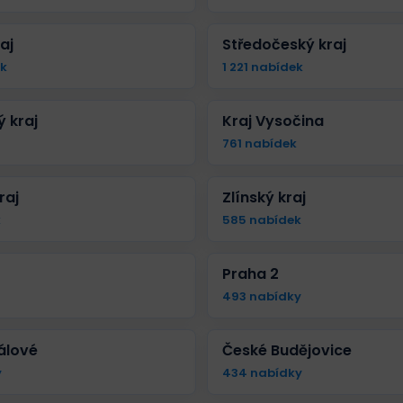
aj
Středočeský kraj
ek
1 221 nabídek
 kraj
Kraj Vysočina
761 nabídek
raj
Zlínský kraj
k
585 nabídek
Praha 2
493 nabídky
álové
České Budějovice
y
434 nabídky