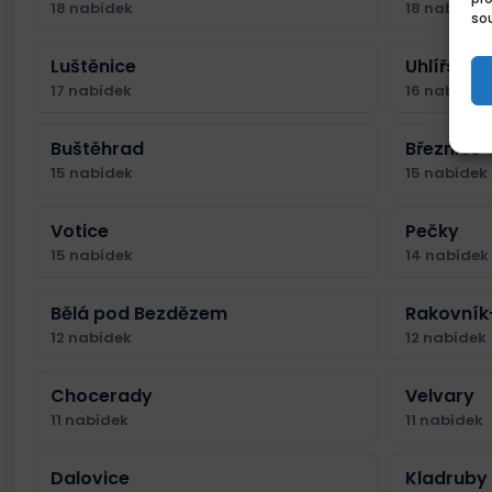
18 nabídek
18 nabídek
sou
Luštěnice
Uhlířské 
17 nabídek
16 nabídek
Buštěhrad
Březnice
15 nabídek
15 nabídek
Votice
Pečky
15 nabídek
14 nabídek
Bělá pod Bezdězem
Rakovník-
12 nabídek
12 nabídek
Chocerady
Velvary
11 nabídek
11 nabídek
Dalovice
Kladruby