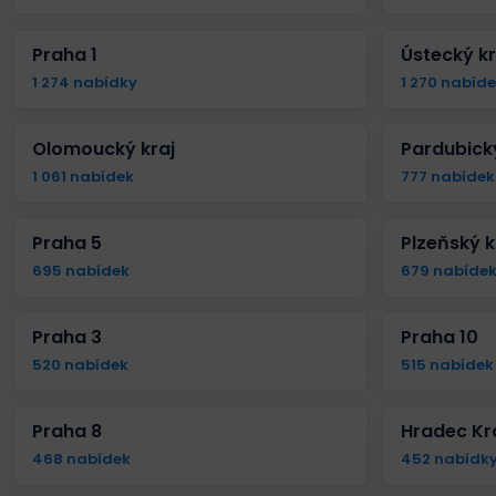
Praha 1
Ústecký kr
1 274 nabídky
1 270 nabíd
Olomoucký kraj
Pardubický
1 061 nabídek
777 nabídek
Praha 5
Plzeňský k
695 nabídek
679 nabíde
Praha 3
Praha 10
520 nabídek
515 nabídek
Praha 8
Hradec Kr
468 nabídek
452 nabídk