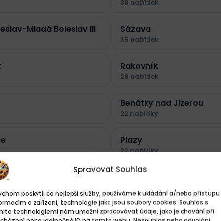
36 nabídek
eslav-Mladá Boleslav III
Sázava
35 nabídek
t
Rakovník
26 nabídek
Benátky nad Jizerou
22 nabídky
ce
Plazy
22 nabídky
Spravovat Souhlas
Bakov nad Jizerou
19 nabídek
chom poskytli co nejlepší služby, používáme k ukládání a/nebo přístupu 
ormacím o zařízení, technologie jako jsou soubory cookies. Souhlas s
mito technologiemi nám umožní zpracovávat údaje, jako je chování při
Voda
Žiželice nad Cidlinou
ocházení nebo jedinečná ID na tomto webu. Nesouhlas nebo odvolání