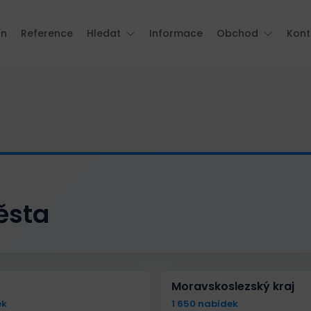
ín
Reference
Hledat
Informace
Obchod
Kont
ěsta
Moravskoslezský kraj
ek
1 650 nabídek