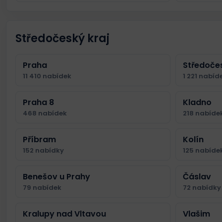
Středočeský kraj
Praha
Středočes
11 410 nabídek
1 221 nabíd
Praha 8
Kladno
468 nabídek
218 nabíde
Příbram
Kolín
152 nabídky
125 nabíde
Benešov u Prahy
Čáslav
79 nabídek
72 nabídky
Kralupy nad Vltavou
Vlašim