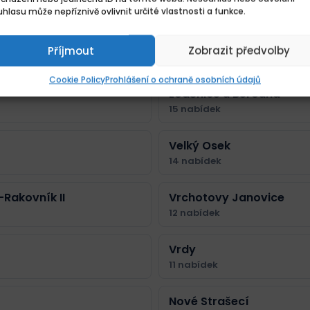
18 nabídek
hlasu může nepříznivě ovlivnit určité vlastnosti a funkce.
Janovice
Zásmuky
Příjmout
Zobrazit předvolby
16 nabídek
Cookie Policy
Prohlášení o ochraně osobních údajů
Loděnice u Berouna
15 nabídek
Velký Osek
14 nabídek
Rakovník II
Vrchotovy Janovice
12 nabídek
Vrdy
11 nabídek
Nové Strašecí