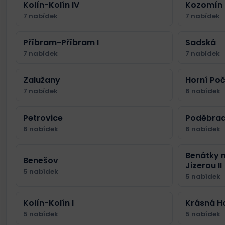
Kolín-Kolín IV
Kozomín
7 nabídek
7 nabídek
Příbram-Příbram I
Sadská
7 nabídek
7 nabídek
Zalužany
Horní Po
7 nabídek
6 nabídek
Petrovice
Poděbrad
6 nabídek
6 nabídek
Benátky 
Benešov
Jizerou II
5 nabídek
5 nabídek
Kolín-Kolín I
Krásná H
5 nabídek
5 nabídek