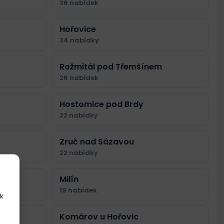
36 nabídek
Hořovice
34 nabídky
Rožmitál pod Třemšínem
26 nabídek
Hostomice pod Brdy
22 nabídky
Zruč nad Sázavou
22 nabídky
Milín
19 nabídek
k
Komárov u Hořovic