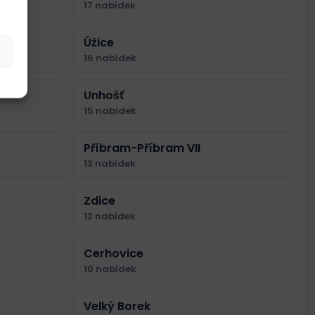
17 nabídek
Úžice
16 nabídek
Unhošť
15 nabídek
Příbram-Příbram VII
13 nabídek
Zdice
12 nabídek
Cerhovice
10 nabídek
Velký Borek