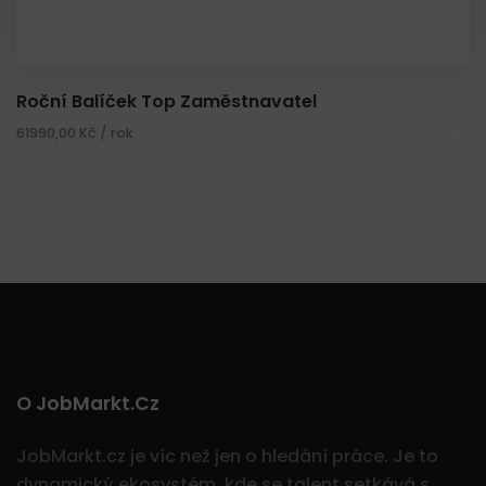
Roční Balíček Top Zaměstnavatel
61990,00
Kč
/ rok
O JobMarkt.cz
JobMarkt.cz je víc než jen o hledání práce. Je to
dynamický ekosystém, kde se talent setkává s