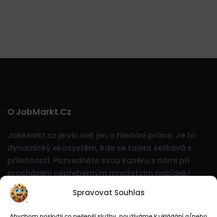
O JobMarkt.cz
JobMarkt.cz je víc než jen o hledání práce. Je to
dynamický ekosystém, kde se talent setkává s
příležitostí.
Pozvedněte svou kariéru s námi při
procházení nepřeberným množstvím nabídek!
Spravovat Souhlas
Abychom poskytli co nejlepší služby, používáme k ukládání a/nebo