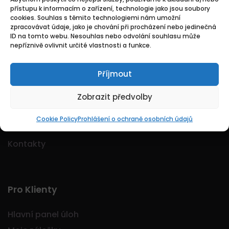
přístupu k informacím o zařízení, technologie jako jsou soubory
cookies. Souhlas s těmito technologiemi nám umožní
zpracovávat údaje, jako je chování při procházení nebo jedinečná
Logo Jobmarkt.cz ® je registrovaná ochranná
ID na tomto webu. Nesouhlas nebo odvolání souhlasu může
známka.
nepříznivě ovlivnit určité vlastnosti a funkce.
Příjmout
Základní
Zobrazit předvolby
Domů
Cookie Policy
Prohlášení o ochraně osobních údajů
O nás
Kontakty
Pro Klienty
Hlavní panel úloh