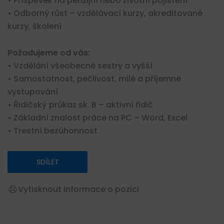
• Příspěvek na penzijní nebo životní pojištění
• Odborný růst – vzdělávací kurzy, akreditované
kurzy, školení
Požadujeme od vás:
• Vzdělání všeobecné sestry a vyšší
• Samostatnost, pečlivost, milé a příjemné
vystupování
• Řidičský průkaz sk. B – aktivní řidič
• Základní znalost práce na PC – Word, Excel
• Trestní bezúhonnost
SDÍLET
Vytisknout informace o pozici