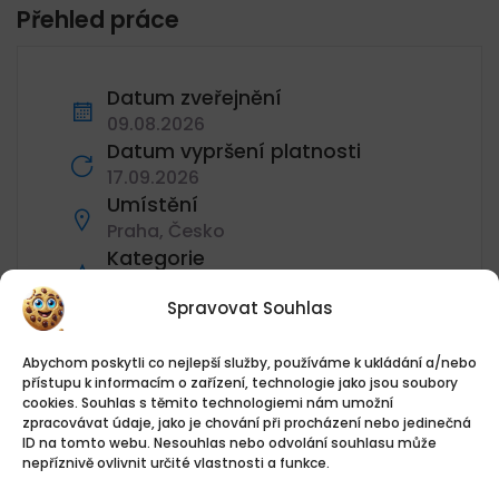
Přehled práce
Datum zveřejnění
09.08.2026
Datum vypršení platnosti
17.09.2026
Umístění
Praha, Česko
Kategorie
Zdravotní sestra
Spravovat Souhlas
Kvalifikace
EQF 4 - Střední vzdělání s maturitní
Abychom poskytli co nejlepší služby, používáme k ukládání a/nebo
zkouškou (všeobecné i odborné)
přístupu k informacím o zařízení, technologie jako jsou soubory
Žádosti o zaměstnání
cookies. Souhlas s těmito technologiemi nám umožní
zpracovávat údaje, jako je chování při procházení nebo jedinečná
0 Aplikace
ID na tomto webu. Nesouhlas nebo odvolání souhlasu může
Pro odeslání životopisu se přihlaste nebo
nepříznivě ovlivnit určité vlastnosti a funkce.
zaregistrujte jako uchazeč.