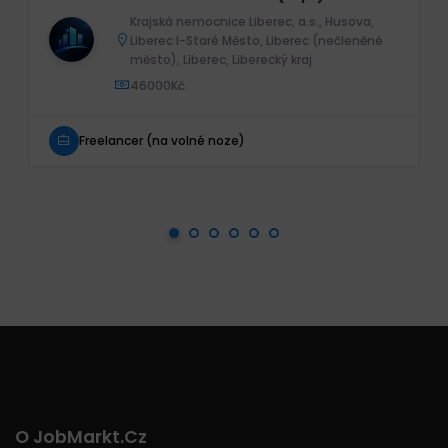
Krajská nemocnice Liberec, a.s., Husova,
Liberec I-Staré Město, Liberec (nečleněné
město), Liberec, Liberecký kraj
46000Kč
Freelancer (na volné noze)
O JobMarkt.cz