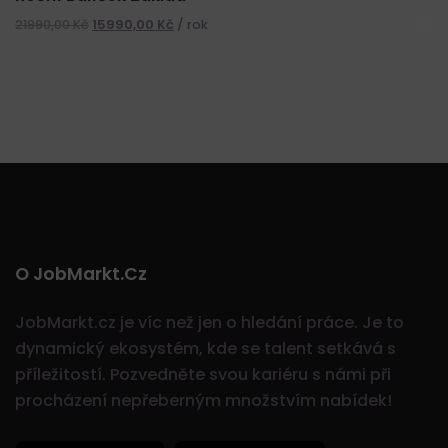
21990,00
Kč
15990,00
Kč
/ rok
O JobMarkt.cz
JobMarkt.cz je víc než jen o hledání práce. Je to
dynamický ekosystém, kde se talent setkává s
příležitostí.
Pozvedněte svou kariéru s námi při
procházení nepřeberným množstvím nabídek!