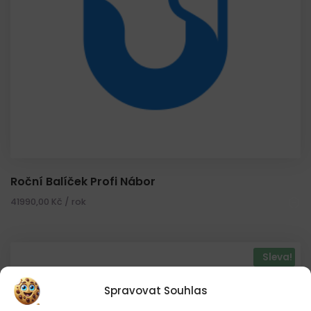
Roční Balíček Profi Nábor
41990,00
Kč
/ rok
Sleva!
Spravovat Souhlas