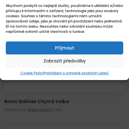
Abychom poskytli co nejlepší služby, používáme k ukládání a/nebo
přístupu k informacím o zařízení, technologie jako jsou soubory
cookies. Souhlas s těmito technologiemi nám umožní
zpracovávat údaje, jako je chování při procházení nebo jedinečná
ID na tomto webu. Nesouhlas nebo odvolání souhlasu může
nepříznivě ovlivnit určité vlastnosti a funkce.
Příjmout
Zobrazit předvolby
Cookie Policy
Prohlášení o ochraně osobních údajů
Roční Balíček Chytrá Volba
28990,00
Kč
21990,00
Kč
/ rok